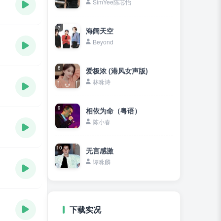
SimYee陈芯怡
7
海阔天空
Beyond
8
爱极浓 (港风女声版)
林咏诗
9
相依为命（粤语）
陈小春
10
无言感激
谭咏麟
下载实况