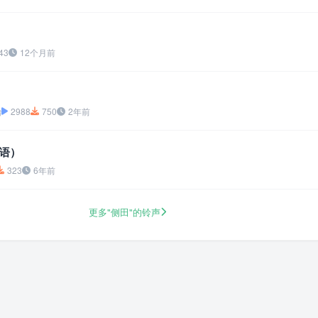
43
12个月前
怡
2988
750
2年前
语）
323
6年前
更多"侧田"的铃声