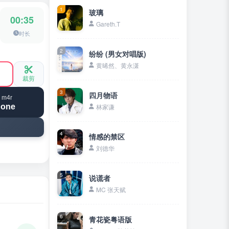
1
玻璃
00:35
Gareth.T
时长
2
纷纷 (男女对唱版)
黄晞然、黄永潇
裁剪
3
四月物语
 m4r
hone
林家谦
4
情感的禁区
刘德华
5
说谎者
MC 张天赋
6
青花瓷粤语版