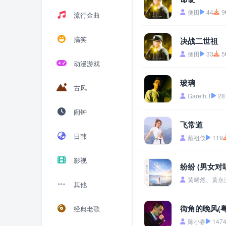
侧田
44
9
流行金曲
搞笑
决战二世祖
侧田
33
5
动漫游戏
玻璃
古风
Gareth.T
28
闹钟
飞常道
日韩
戴祖仪
119
影视
纷纷 (男女对
黄晞然、黄永
其他
街角的晚风(粤
经典老歌
陈小春
147