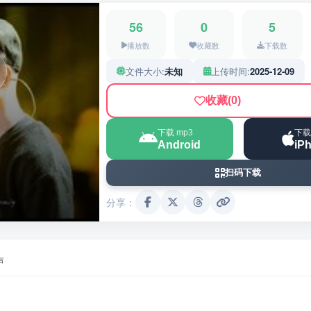
56
0
5
播放数
收藏数
下载数
文件大小:
未知
上传时间:
2025-12-09
收藏
(0)
下载 mp3
下载
Android
iP
扫码下载
分享：
声