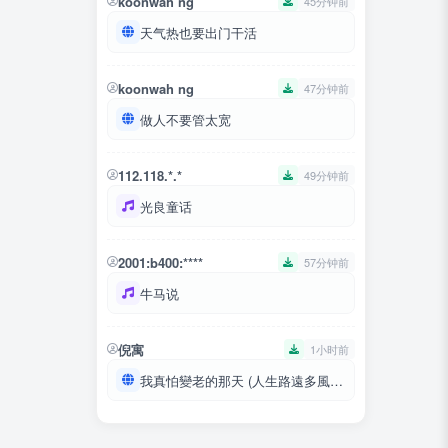
koonwah ng
45分钟前
天气热也要出门干活
koonwah ng
47分钟前
做人不要管太宽
112.118.*.*
49分钟前
光良童话
2001:b400:****
57分钟前
牛马说
倪寓
1小时前
我真怕變老的那天 (人生路遠多風霜)