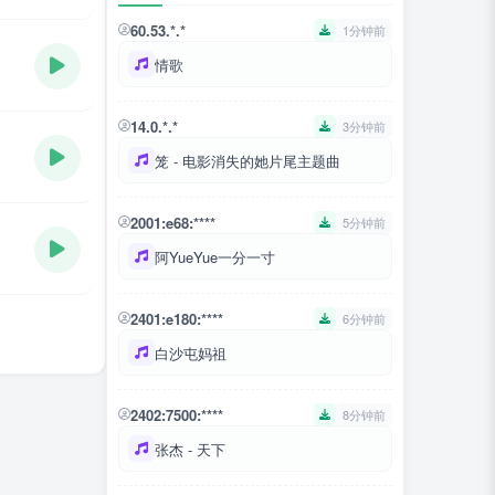
60.53.*.*
1分钟前
情歌
14.0.*.*
3分钟前
笼 - 电影消失的她片尾主题曲
2001:e68:****
5分钟前
阿YueYue一分一寸
2401:e180:****
6分钟前
白沙屯妈祖
2402:7500:****
8分钟前
张杰 - 天下