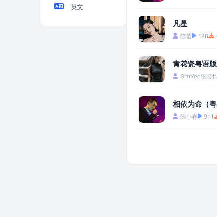
英文
凡星
陈蕾
128
青花瓷粤语版
SimYee陈芯
相依为命（粤
陈小春
911