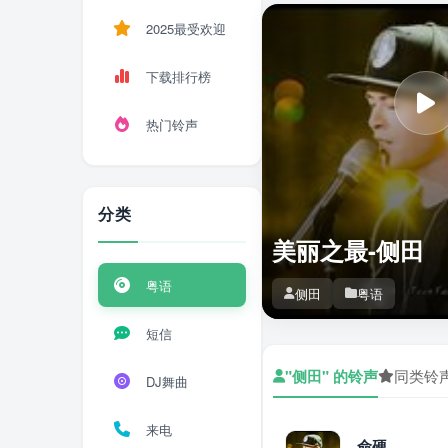
2025最受欢迎
下载排行榜
热门铃声
分类
美丽之最-侧田
粤语
侧田
粤语
短信
"侧田" 的铃声
同类铃
DJ舞曲
来电
命硬