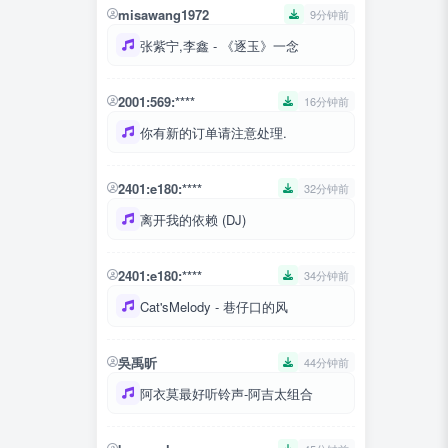
misawang1972
9分钟前
张紫宁,李鑫 - 《逐玉》一念
2001:569:****
16分钟前
你有新的订单请注意处理.
2401:e180:****
32分钟前
离开我的依赖 (DJ)
2401:e180:****
34分钟前
Cat'sMelody - 巷仔口的风
吳禹昕
44分钟前
阿衣莫最好听铃声-阿吉太组合