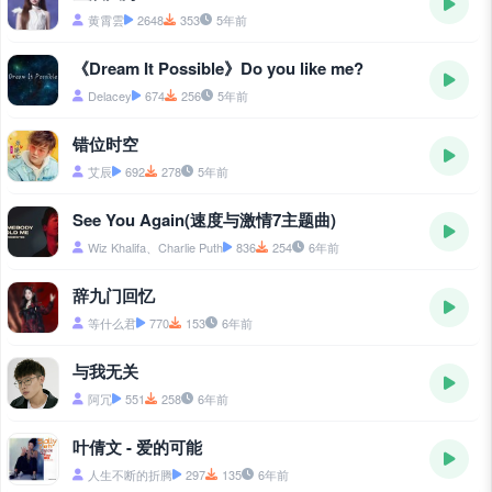
黄霄雲
2648
353
5年前
《Dream It Possible》Do you like me?
Delacey
674
256
5年前
错位时空
艾辰
692
278
5年前
See You Again(速度与激情7主题曲)
Wiz Khalifa、Charlie Puth
836
254
6年前
辞九门回忆
等什么君
770
153
6年前
与我无关
阿冗
551
258
6年前
叶倩文 - 爱的可能
人生不断的折腾
297
135
6年前