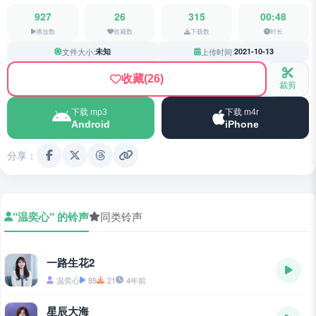
927
26
315
00:48
播放数
收藏数
下载数
时长
文件大小:
未知
上传时间:
2021-10-13
收藏
(26)
裁剪
下载 mp3
下载 m4r
Android
iPhone
分享：
"温奕心" 的铃声
同类铃声
一路生花2
温奕心
89
21
4年前
星辰大海