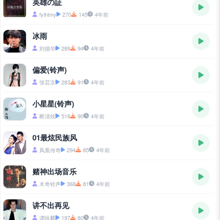
英雄の証
fyihtmy
270
145
4年前
冰雨
刘德华
289
94
4年前
偏爱(铃声)
张芸京
283
91
4年前
小星星(铃声)
断清炫
518
90
4年前
01最炫民族风
凤凰传奇
294
85
4年前
赌神出场音乐
木奇铃声
368
81
4年前
讲不出再见
谭咏麟
197
80
4年前