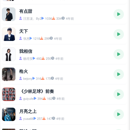
有点甜
汪苏泷、By2
1036
334
4年前
天下
张杰
1218
299
4年前
我相信
杨培安
492
250
4年前
枪火
bejony
316
175
4年前
《少林足球》前奏
guiyufei
394
162
4年前
月亮之上
yuaa66
257
147
4年前