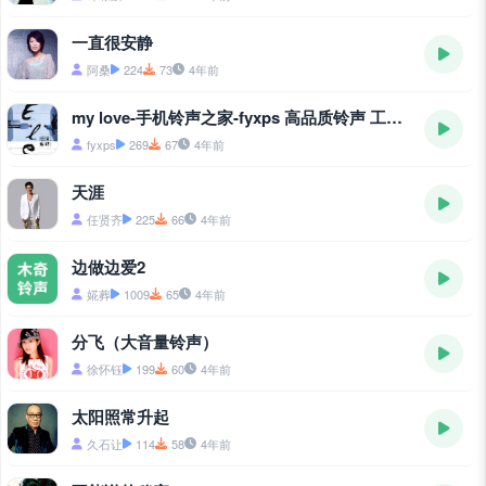
一直很安静
阿桑
224
73
4年前
my love-手机铃声之家-fyxps 高品质铃声 工作室
fyxps
269
67
4年前
天涯
任贤齐
225
66
4年前
边做边爱2
婲葬
1009
65
4年前
分飞（大音量铃声）
徐怀钰
199
60
4年前
太阳照常升起
久石让
114
58
4年前