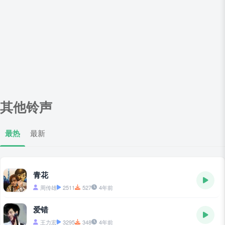
其他铃声
最热
最新
青花
周传雄
2511
527
4年前
爱错
王力宏
3295
348
4年前