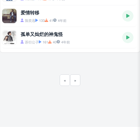
爱情转移
陈奕迅
133
41
4年前
孤单又灿烂的神鬼怪
苏衍公子
161
40
4年前
«
»