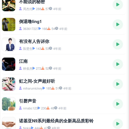
不能说的秘密
周杰伦
288
57
4年前
倒退噜ling1
363617227
166
54
4年前
有没有人告诉你
陈楚生
143
53
4年前
江南
林俊杰
272
52
4年前
虹之间-女声超好听
miharumickey
185
51
4年前
引磬声音
nmabc123
230
48
4年前
诺基亚N9系列最经典的全新高品质彩铃
Nokia
444
47
4年前