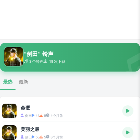
“侧田” 铃声
3
个铃声
19
次下载
最热
最新
命硬
侧田
44
9
4个月前
美丽之最
侧田
56
5
8个月前