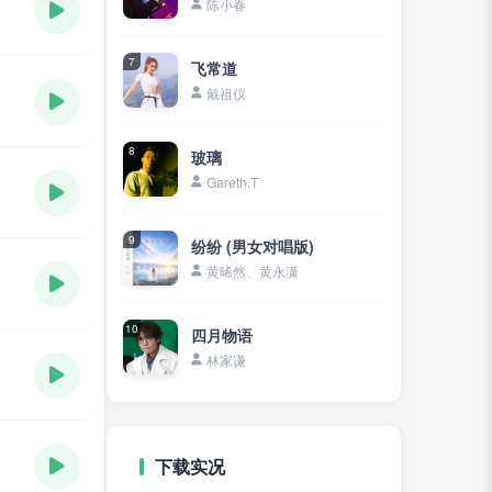
陈小春
7
飞常道
戴祖仪
8
玻璃
Gareth.T
9
纷纷 (男女对唱版)
黄晞然、黄永潇
10
四月物语
林家谦
下载实况