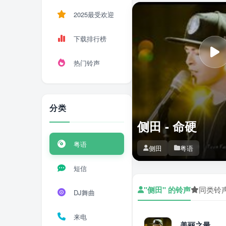
2025最受欢迎
下载排行榜
热门铃声
分类
侧田 - 命硬
粤语
侧田
粤语
短信
"侧田" 的铃声
同类铃
DJ舞曲
来电
美丽之最