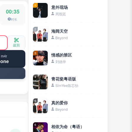
1
意外现场
00:35
周殷廷
时长
2
海阔天空
Beyond
裁剪
3
情感的禁区
 m4r
hone
刘德华
4
青花瓷粤语版
SimYee陈芯怡
5
真的爱你
Beyond
6
相依为命（粤语）