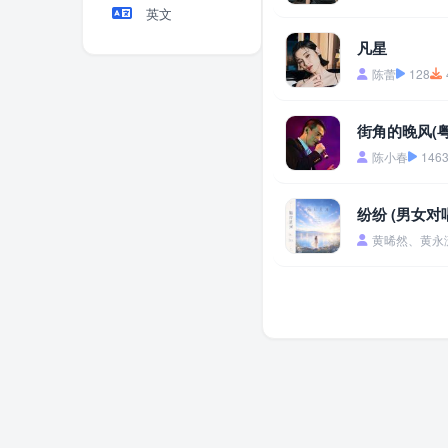
英文
凡星
陈蕾
128
街角的晚风(粤
陈小春
146
纷纷 (男女对
黄晞然、黄永