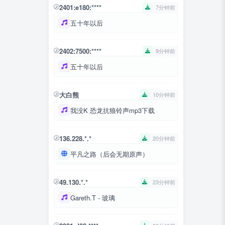
2401:e180:****
7分钟前
五十年以后
2402:7500:****
9分钟前
五十年以后
大白熊
10分钟前
我没K 恐龙抗狼铃声mp3下载
136.228.*.*
20分钟前
平凡之路（后会无期原声）
49.130.*.*
23分钟前
Gareth.T - 玻璃