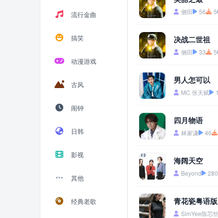
侧田
56
5
流行金曲
搞笑
决战二世祖
侧田
33
5
动漫游戏
男人怎可以
古风
MC 张天赋
闹钟
四月物语
日韩
林家谦
46
影视
海阔天空
Beyond
280
其他
青花瓷粤语版
经典老歌
SimYee陈芯