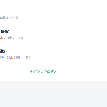
43
12个月前
语版)
3
244
7个月前
唱版)
潇
196
36
1个月前
更多"侧田"的铃声