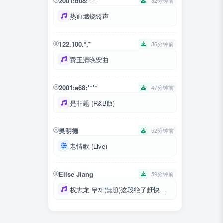
2001:d08:****
32分钟前
热血燃烧铃声
122.100.*.*
36分钟前
费玉清晚安曲
2001:e68:****
47分钟前
是非题 (R&B版)
吳明德
52分钟前
老情歌 (Live)
Elise Jiang
59分钟前
权志龙 무제(無題)这段绝了赶快保存吧