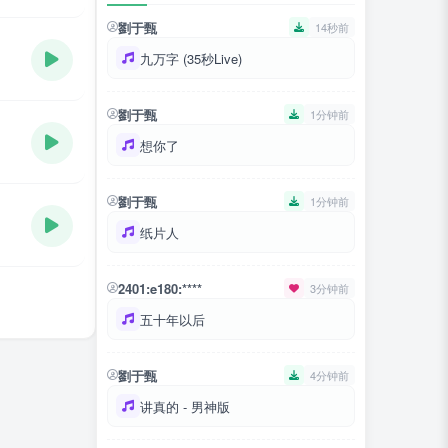
劉于甄
14秒前
九万字 (35秒Live)
劉于甄
1分钟前
想你了
劉于甄
1分钟前
纸片人
2401:e180:****
3分钟前
五十年以后
劉于甄
4分钟前
讲真的 - 男神版