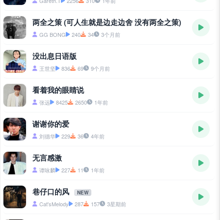
Gareth.T
2256
310
1年前
两全之策 (可人生就是边走边舍 没有两全之策)
GG BONG
240
34
3个月前
没出息日语版
王世坚
836
69
9个月前
看着我的眼睛说
张远
8425
2650
1年前
谢谢你的爱
刘德华
229
36
4年前
无言感激
谭咏麟
227
11
1年前
巷仔口的风
NEW
Cat'sMelody
287
157
3星期前