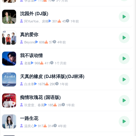
季彦霖
115
10
5个月前
沈园外 (DJ版)
阿YueYue、戾格
301
45
1年前
真的爱你
Beyond
606
57
4年前
我不该动情
老板
968
411
1个月前
天真的橡皮 (DJ林泽版)(DJ林泽)
白水寒
1679
290
1年前
痴情玫瑰花 (国语版)
玖壹壹、春風
185
26
1年前
一路生花
温奕心
917
314
4年前