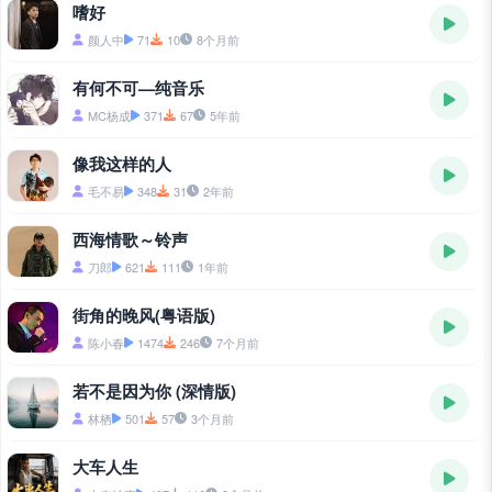
嗜好
颜人中
71
10
8个月前
有何不可—纯音乐
MC杨成
371
67
5年前
像我这样的人
毛不易
348
31
2年前
西海情歌～铃声
刀郎
621
111
1年前
街角的晚风(粤语版)
陈小春
1474
246
7个月前
若不是因为你 (深情版)
林栖
501
57
3个月前
大车人生