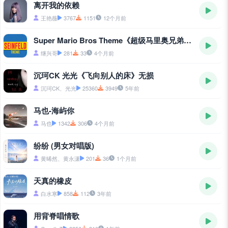
离开我的依赖
王艳薇
3767
1151
12个月前
Super Mario Bros Theme《超级马里奥兄弟主题曲》
继兴哥
281
33
4个月前
沉珂CK 光光《飞向别人的床》无损
沉珂CK、光光
25360
3949
5年前
马也-海屿你
马也
1342
306
4个月前
纷纷 (男女对唱版)
黄晞然、黄永潇
201
36
1个月前
天真的橡皮
白水寒
858
112
3年前
用背脊唱情歌