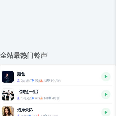
全站最热门铃声
颜色
Gareth.T
528
42
8个月前
《我这一生》
半吨兄弟
943
208
6年前
选择失忆