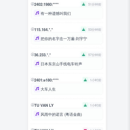
2402:1980:****
51分钟前
有一种遗憾叫我们
115.164.*.*
53分钟前
把你的名字念一万遍-刘宇宁
36.233.*.*
57分钟前
日本东京山手线电车铃声
2401:e180:****
1小时前
大车人生
TU VAN LY
1小时前
风雨中的诺言 (粤语金曲)