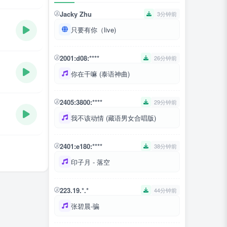
Jacky Zhu
3分钟前
只要有你（live)
2001:d08:****
26分钟前
你在干嘛 (泰语神曲)
2405:3800:****
29分钟前
我不该动情 (藏语男女合唱版)
2401:e180:****
38分钟前
印子月 - 落空
223.19.*.*
44分钟前
张碧晨-骗