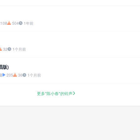
2108
504
1年前
32
1个月前
唱版)
潇
205
36
1个月前
更多"陈小春"的铃声