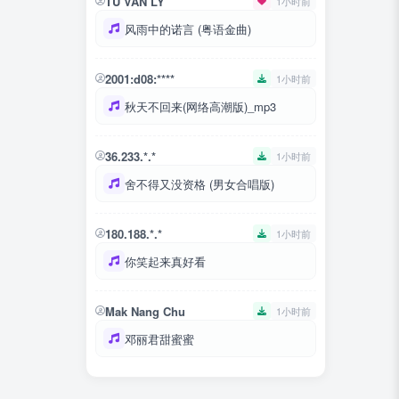
TU VAN LY
1小时前
风雨中的诺言 (粤语金曲)
2001:d08:****
1小时前
秋天不回来(网络高潮版)_mp3
36.233.*.*
1小时前
舍不得又没资格 (男女合唱版)
180.188.*.*
1小时前
你笑起来真好看
Mak Nang Chu
1小时前
邓丽君甜蜜蜜