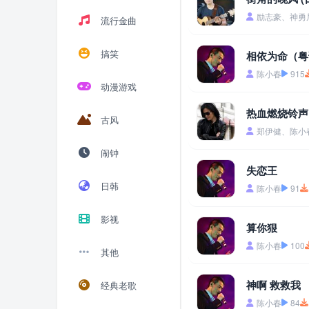
励志豪、神勇
流行金曲
搞笑
相依为命（粤
陈小春
915
动漫游戏
热血燃烧铃声
古风
郑伊健、陈小
闹钟
失恋王
日韩
陈小春
91
影视
算你狠
陈小春
100
其他
神啊 救救我
经典老歌
陈小春
84