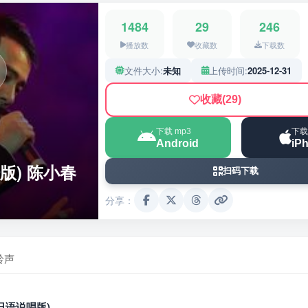
1484
29
246
播放数
收藏数
下载数
文件大小:
未知
上传时间:
2025-12-31
收藏
(29)
下载 mp3
下载
Android
iP
版) 陈小春
扫码下载
分享：
铃声
日语说唱版)