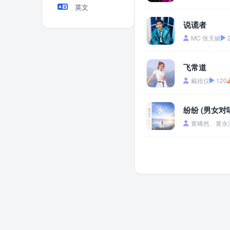
英文
说谎者
MC 张天赋
飞常道
戴祖仪
120
纷纷 (男女对
黄晞然、黄永