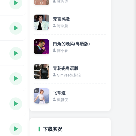
林咏诗
7
无言感激
谭咏麟
8
街角的晚风(粤语版)
陈小春
9
青花瓷粤语版
SimYee陈芯怡
10
飞常道
戴祖仪
下载实况