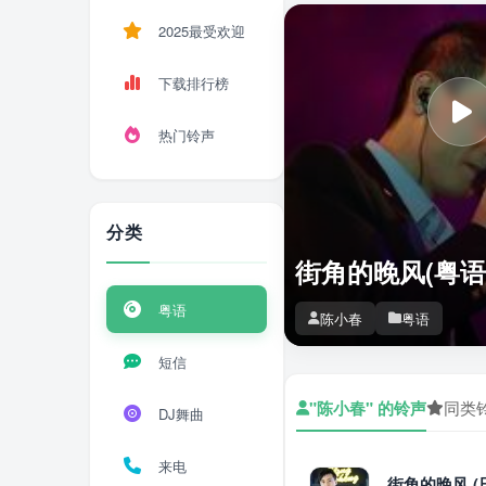
2025最受欢迎
下载排行榜
热门铃声
分类
街角的晚风(粤语
粤语
陈小春
粤语
短信
"陈小春" 的铃声
同类
DJ舞曲
来电
街角的晚风 (