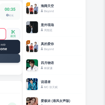
1
海阔天空
00:35
Beyond
时长
2
意外现场
周殷廷
裁剪
3
真的爱你
 m4r
hone
Beyond
4
四月物语
林家谦
5
说谎者
MC 张天赋
6
爱极浓 (港风女声版)