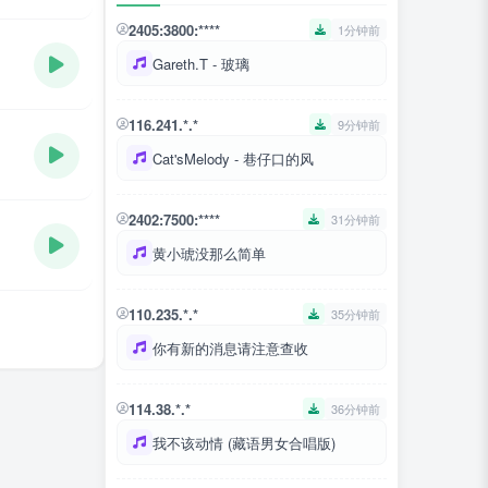
2405:3800:****
1分钟前
Gareth.T - 玻璃
116.241.*.*
9分钟前
Cat'sMelody - 巷仔口的风
2402:7500:****
31分钟前
黄小琥没那么简单
110.235.*.*
35分钟前
你有新的消息请注意查收
114.38.*.*
36分钟前
我不该动情 (藏语男女合唱版)