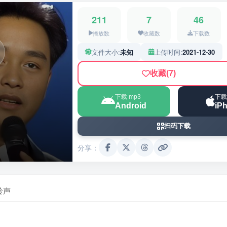
211
7
46
播放数
收藏数
下载数
文件大小:
未知
上传时间:
2021-12-30
收藏
(7)
下载 mp3
下载
Android
iP
扫码下载
分享：
铃声