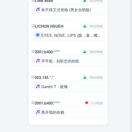
Liew Mike
52分钟前
舍不得又没资格 (男女合唱版)
LICHUN HSUEH
55分钟前
EYES, NOSE, LIPS (眼，鼻，嘴)(KR Ver.|BIGBANG WORLD TOUR 2015~2016 [MADE] IN JAPAN)
2001:b400:****
56分钟前
芊芊龍 - 别听悲伤的歌
203.145.*.*
59分钟前
Gareth.T - 玻璃
2001:b400:****
1小时前
离开我的依赖