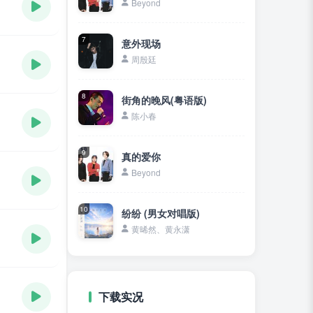
Beyond
7
意外现场
周殷廷
8
街角的晚风(粤语版)
陈小春
9
真的爱你
Beyond
10
纷纷 (男女对唱版)
黄晞然、黄永潇
下载实况