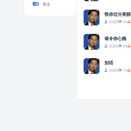
英文
怪你过分美丽
张国荣
26
谁令你心痴
张国荣
68
别话
张国荣
19