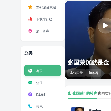
2025最受欢迎
下载排行榜
热门铃声
分类
张国荣沉默是金
粤语
张国荣
粤语
短信
"张国荣" 的铃声
同类
DJ舞曲
来电
Monica