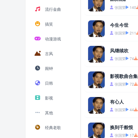
张国荣
140
流行金曲
搞笑
今生今世
张国荣
211
动漫游戏
风继续吹
古风
张国荣
74
闹钟
影视歌曲合集
日韩
张国荣
72
影视
有心人
张国荣
44
其他
换到千般恨
经典老歌
张国荣
17