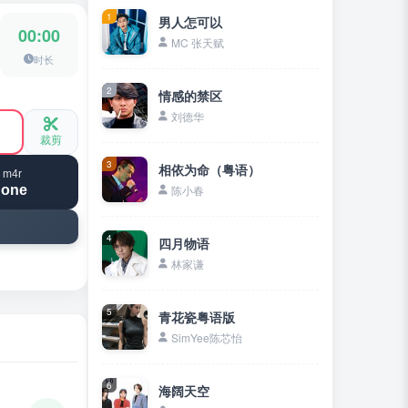
1
男人怎可以
00:00
MC 张天赋
时长
2
情感的禁区
刘德华
裁剪
3
相依为命（粤语）
 m4r
hone
陈小春
4
四月物语
林家谦
5
青花瓷粤语版
SimYee陈芯怡
6
海阔天空