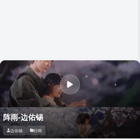
阵雨-边佑锡
边佑锡
日韩