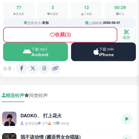
77
3
12
00:29
播放数
收藏数
下载数
时长
文件大小:
未知
上传时间:
2026-06-01
收藏
(3)
裁剪
下载 mp3
下载 m4r
Android
iPhone
分享：
精选铃声
同类铃声
DAOKO、 打上花火
米津玄師
277
78
6年前
我不该动情 (藏语男女合唱版)