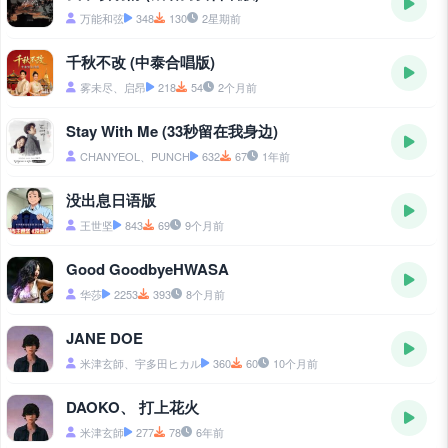
万能和弦
348
130
2星期前
千秋不改 (中泰合唱版)
雾未尽、启昂
218
54
2个月前
Stay With Me (33秒留在我身边)
CHANYEOL、PUNCH
632
67
1年前
没出息日语版
王世坚
843
69
9个月前
Good GoodbyeHWASA
华莎
2253
393
8个月前
JANE DOE
米津玄師、宇多田ヒカル
360
60
10个月前
DAOKO、 打上花火
米津玄師
277
78
6年前