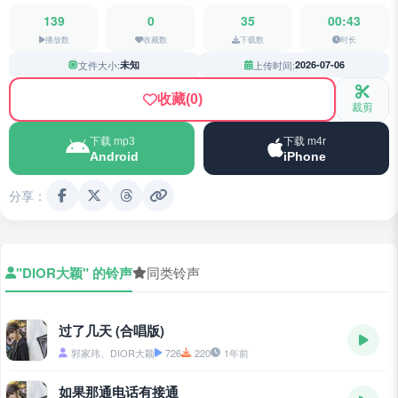
139
0
35
00:43
播放数
收藏数
下载数
时长
文件大小:
未知
上传时间:
2026-07-06
收藏
(0)
裁剪
下载 mp3
下载 m4r
Android
iPhone
分享：
"DIOR大颖" 的铃声
同类铃声
过了几天 (合唱版)
郭家玮、DIOR大颖
726
220
1年前
如果那通电话有接通