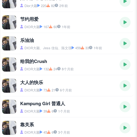
Dior大颖
220
82
2年前
节约用爱
DIOR大颖
167
60
1年前
乐油油
DIOR大颖、Jess 佳仙、陈文强
459
33
1年前
给我的Crush
DIOR大颖
132
24
8个月前
大人的快乐
DIOR大颖
73
21
6个月前
Kampung Girl 普通人
DIOR大颖
39
6
1个月前
靠关系
DIOR大颖
45
6
3个月前