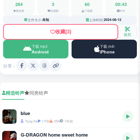
284
3
60
00:43
播放数
收藏数
下载数
时长
文件大小:
未知
上传时间:
2024-08-12
收藏
(3)
裁剪
下载 mp3
下载 m4r
Android
iPhone
分享：
精选铃声
同类铃声
blue
Yung Kai
1700
254
1年前
G-DRAGON home sweet home