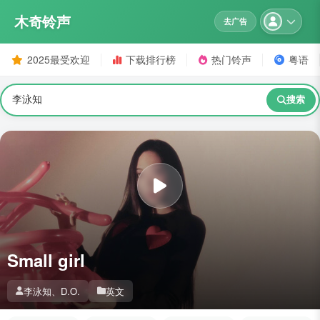
木奇铃声
去广告
2025最受欢迎
下载排行榜
热门铃声
粤语
搜索
Small girl
李泳知、D.O.
英文