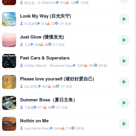
权志龙、G-DRAGON
970
128
1年前
Look My Way (目光失守)
A-花洛熙
215
33
2个月前
Just Glow (慢慢发光)
玉芬
458
68
2个月前
Fast Cars & Superstars
Cristian Marchi、Reverend Haus
1265
254
2年前
Please love yourself (请好好爱自己)
Lia (莉亚)
597
96
3个月前
Summer Boss（夏日主角）
丁妮娜
277
56
2个月前
Nothin on Me
Leah Marie Perez
2404
274
2年前