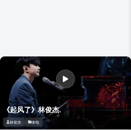
《起风了》林俊杰.
林俊杰
来电