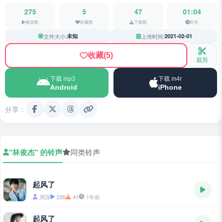
275
5
47
01:04
播放数
收藏数
下载数
时长
文件大小:
未知
上传时间:
2021-02-01
收藏
(5)
裁剪
下载 mp3
下载 m4r
Android
iPhone
分享：
"林俊杰" 的铃声
同类铃声
起风了
周深
226
41
1年前
起风了