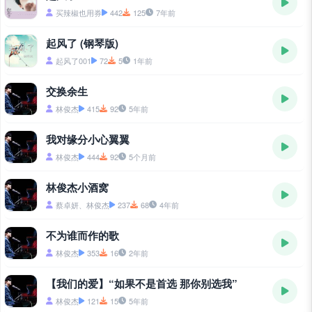
买辣椒也用券
442
125
7年前
起风了 (钢琴版)
起风了001
72
5
1年前
交换余生
林俊杰
415
92
5年前
我对缘分小心翼翼
林俊杰
444
92
5个月前
林俊杰小酒窝
蔡卓妍、林俊杰
237
68
4年前
不为谁而作的歌
林俊杰
353
16
2年前
【我们的爱】“如果不是首选 那你别选我”
林俊杰
121
15
5年前