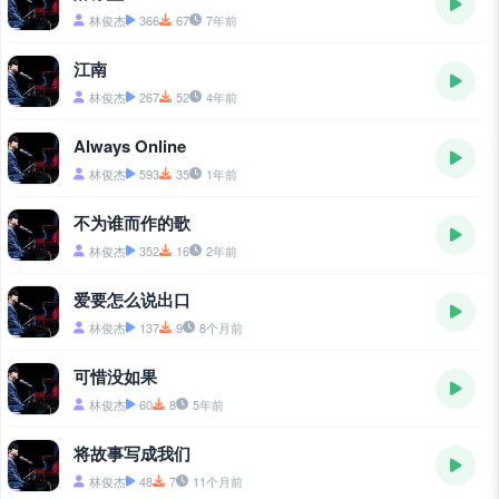
林俊杰
366
67
7年前
江南
林俊杰
267
52
4年前
Always Online
林俊杰
593
35
1年前
不为谁而作的歌
林俊杰
352
16
2年前
爱要怎么说出口
林俊杰
137
9
8个月前
可惜没如果
林俊杰
60
8
5年前
将故事写成我们
林俊杰
48
7
11个月前