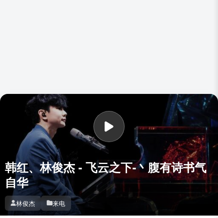
韩红、林俊杰 - 飞云之下-丶腹有诗书气
自华
林俊杰
来电