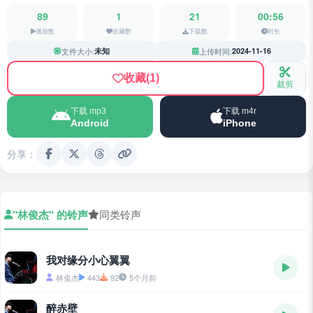
89
1
21
00:56
播放数
收藏数
下载数
时长
文件大小:
未知
上传时间:
2024-11-16
收藏
(1)
裁剪
下载 mp3
下载 m4r
Android
iPhone
分享：
"林俊杰" 的铃声
同类铃声
我对缘分小心翼翼
林俊杰
443
92
5个月前
醉赤壁