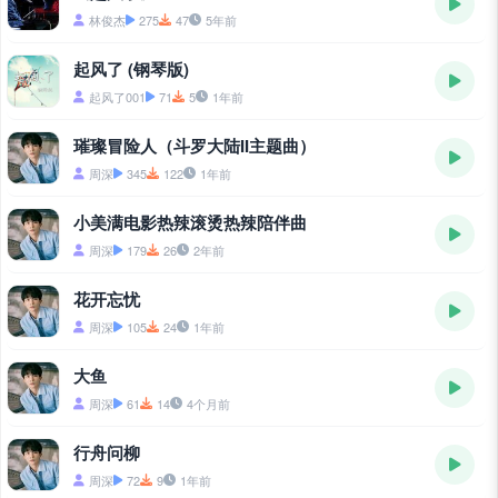
林俊杰
275
47
5年前
起风了 (钢琴版)
起风了001
71
5
1年前
璀璨冒险人（斗罗大陆II主题曲）
周深
345
122
1年前
小美满电影热辣滚烫热辣陪伴曲
周深
179
26
2年前
花开忘忧
周深
105
24
1年前
大鱼
周深
61
14
4个月前
行舟问柳
周深
72
9
1年前