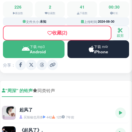
226
2
41
00:30
播放数
收藏数
下载数
时长
文件大小:
未知
上传时间:
2024-08-30
收藏
(2)
裁剪
下载 mp3
下载 m4r
Android
iPhone
分享：
"周深" 的铃声
同类铃声
起风了
买辣椒也用券
442
125
7年前
《起风了》.