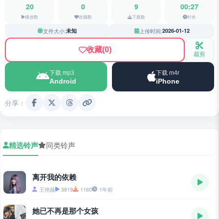
20
0
9
00:27
播放数
收藏数
下载数
时长
文件大小:
未知
上传时间:
2026-01-12
收藏
(0)
裁剪
下载 mp3
下载 m4r
Android
iPhone
分享：
精选铃声
同类铃声
离开我的依赖
王艳薇
3819
1160
1年前
她已不再是那个女孩