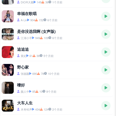
DIOR大颖
149
36
1个月前
幸福在歌唱
A-Lin
904
152
6个月前
是你没选我啊 (女声版)
江湖小芊
949
109
6个月前
追追追
黄妃
61
36
5个月前
野心家
张靓颖
690
78
10个月前
嗜好
颜人中
85
10
8个月前
大车人生
木奇铃声
434
124
2个月前