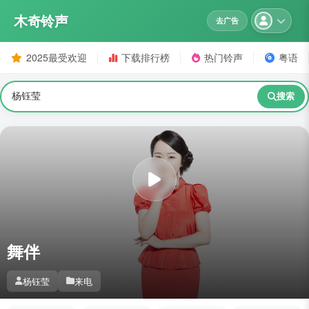
木奇铃声
去广告
2025最受欢迎
下载排行榜
热门铃声
粤语
搜索
舞伴
杨钰莹
来电