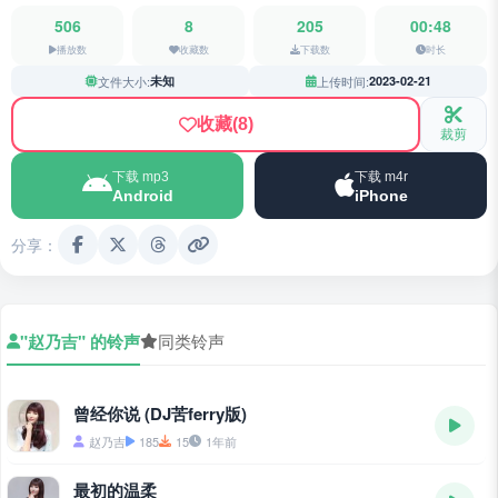
506
8
205
00:48
播放数
收藏数
下载数
时长
文件大小:
未知
上传时间:
2023-02-21
收藏
(8)
裁剪
下载 mp3
下载 m4r
Android
iPhone
分享：
"赵乃吉" 的铃声
同类铃声
曾经你说 (DJ苦ferry版)
赵乃吉
185
15
1年前
最初的温柔