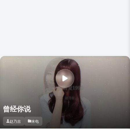
曾经你说
赵乃吉
来电