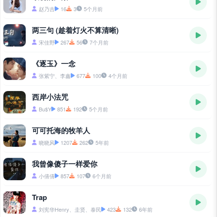
赵乃吉
16
3
5个月前
两三句 (趁着灯火不算清晰)
宋佳野
267
56
7个月前
《逐玉》一念
张紫宁、李鑫
677
100
4个月前
西岸小法咒
Bu$Y
851
192
5个月前
可可托海的牧羊人
晓晓风
1207
262
5年前
我曾像傻子一样爱你
小倩倩
857
107
6个月前
Trap
刘宪华Henry、圭贤、泰民
423
132
6年前