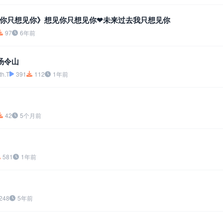
你只想见你》想见你只想见你❤未来过去我只想见你
97
6年前
汤令山
h.T
391
112
1年前
42
5个月前
581
1年前
248
5年前