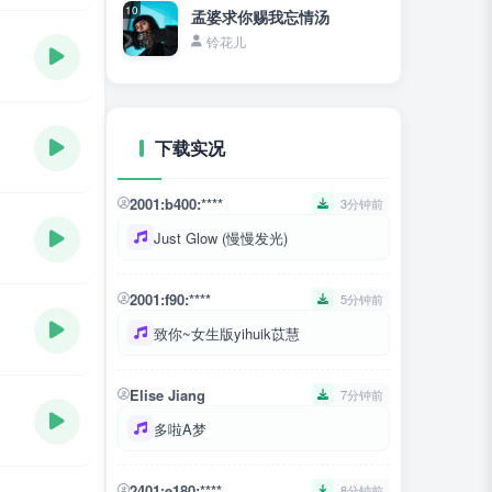
10
孟婆求你赐我忘情汤
铃花儿
下载实况
2001:b400:****
3分钟前
Just Glow (慢慢发光)
2001:f90:****
5分钟前
致你~女生版yihuik苡慧
Elise Jiang
7分钟前
多啦A梦
2401:e180:****
8分钟前