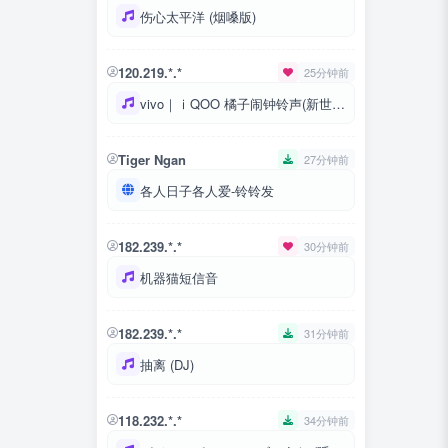
伤心太平洋 (烟嗓版)
120.219.*.*
25分钟前
vivo｜ⅰQOO 橘子闹钟铃声(新世界)
Tiger Ngan
27分钟前
各人日子各人爱-铃铃发
182.239.*.*
30分钟前
机器猫短信音
182.239.*.*
31分钟前
抽离 (DJ)
118.232.*.*
34分钟前