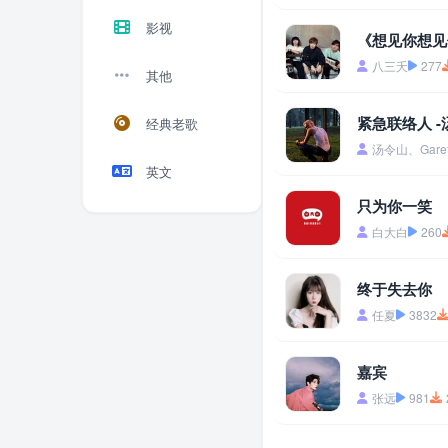
影视
《想见你想见
八三夭
277
其他
紧急联络人 -
经典老歌
汤令山、Garet
英文
只为你一笑
白大白
260
终于失去你
任夏
3832
嘉宾
张远
981