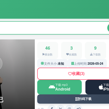
46
3
9
播放数
收藏数
下载数
文件大小:
未知
上传时间:
2026-05-24
收藏
(3)
下载 mp3
下载
Android
iP
已
扫码下载