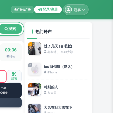
游客
登录/注册
去广告
去广告
搜索
热门铃声
1
过了几天 (合唱版)
00:36
郭家玮、DIOR大颖
时长
2
ios18倒影（默认）
iPhone
裁剪
3
特别的人
 m4r
hone
方大同
4
大风在刮大雪在下
六小乐