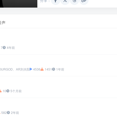
分享：
铃声
7
4年前
SYOURGOD、AR刘夫阳
4536
1451
1年前
10
5个月前
582
2年前