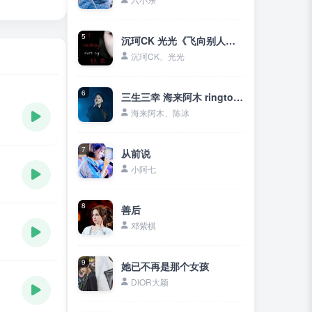
5
沉珂CK 光光《飞向别人的床》无损
沉珂CK、光光
6
三生三幸 海来阿木 ringtone
海来阿木、陈冰
7
从前说
小阿七
8
善后
邓紫棋
9
她已不再是那个女孩
DIOR大颖