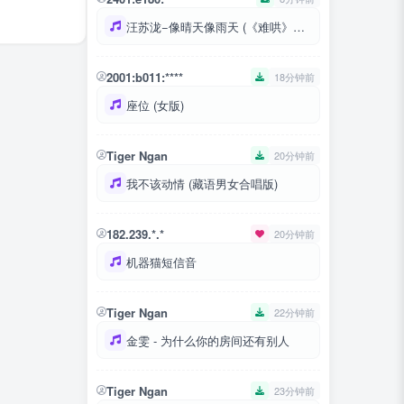
汪苏泷−像晴天像雨天 (《难哄》OST)
2001:b011:****
18分钟前
座位 (女版)
Tiger Ngan
20分钟前
我不该动情 (藏语男女合唱版)
182.239.*.*
20分钟前
机器猫短信音
Tiger Ngan
22分钟前
金雯 - 为什么你的房间还有别人
Tiger Ngan
23分钟前