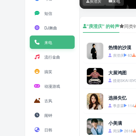
庾澄庆
来电
短信
"庾澄庆" 的铃声
同类
DJ舞曲
来电
热情的沙漠
庾澄庆
63
流行金曲
搞笑
大展鸿图
揽佬SKAI I
动漫游戏
选择失忆
古风
季彦霖
114
闹钟
小美满
日韩
周深
2618