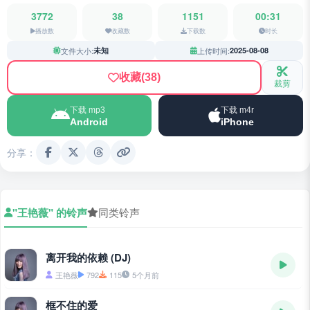
3772
38
1151
00:31
播放数
收藏数
下载数
时长
文件大小:
未知
上传时间:
2025-08-08
收藏
(38)
裁剪
下载 mp3
下载 m4r
Android
iPhone
分享：
"王艳薇" 的铃声
同类铃声
离开我的依赖 (DJ)
王艳薇
792
115
5个月前
框不住的爱