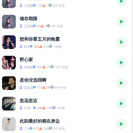
王艳薇
119
7
6个月前
储存期限
王艳薇
59
2
3个月前
想和你看五月的晚霞
陈华
366
218
1年前
野心家
张靓颖
652
70
10个月前
是你没选我啊
洪嘉源
713
96
6个月前
忽远忽近
王唯一
248
105
1年前
此刻最好的都在身边
丁祾
613
149
5个月前