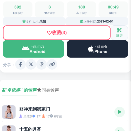
392
3
180
00:49
播放数
收藏数
下载数
时长
文件大小:
未知
上传时间:
2023-02-04
收藏
(3)
裁剪
下载 mp3
下载 m4r
Android
iPhone
分享：
"卓依婷" 的铃声
同类铃声
财神来到我家门
卓依婷
171
17
6年前
十五的月亮