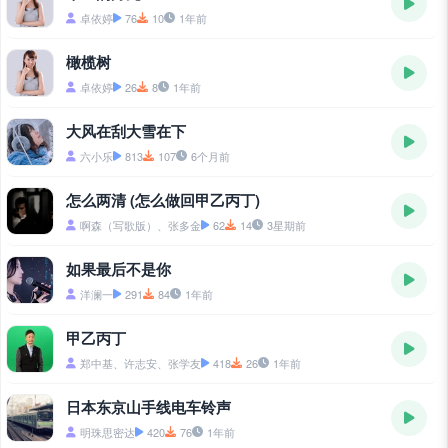
卓依婷
76
10
1年前
橄榄树
卓依婷
26
8
1年前
大风在刮大雪在下
六小乐
813
107
6个月前
怎么两清 (怎么做回甲乙丙丁)
啊森（写歌版）、张多金
62
14
3星期前
如果最后不是你
洋澜一
291
84
1年前
甲乙丙丁
郑中基、许志安、张学友
418
26
1年前
日本东京山手线电车铃声
明珠思密达
420
76
1年前