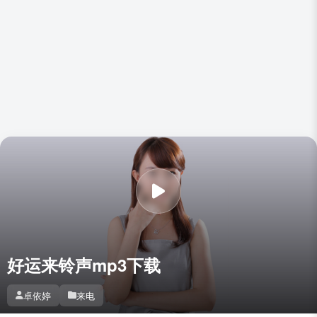
好运来铃声mp3下载
卓依婷
来电