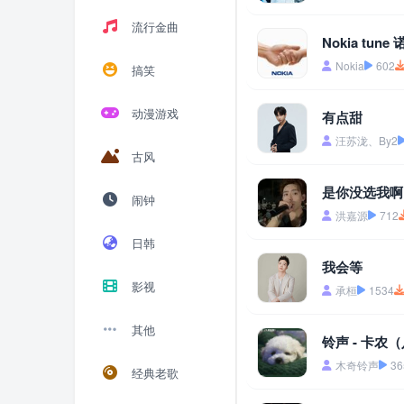
流行金曲
Nokia tu
Nokia
602
搞笑
动漫游戏
有点甜
汪苏泷、By2
古风
是你没选我啊
闹钟
洪嘉源
712
日韩
我会等
影视
承桓
1534
其他
铃声 - 卡农
木奇铃声
36
经典老歌