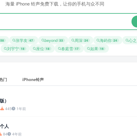
海量 iPhone 铃声免费下载，让你的手机与众不同
张学友
beyond
周深
海屿你
心之
258
47
33
24
24
刘宇宁
座位
春庭雪
如果
18
18
17
16
热门
iPhone铃声
源版）
5
445
1年前
个人
84
4年前