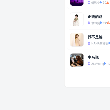
dj玩少
30
正确的路
詹雅雯
22
我不是她
HANA菊梓乔
牛马说
ZitaWong
1