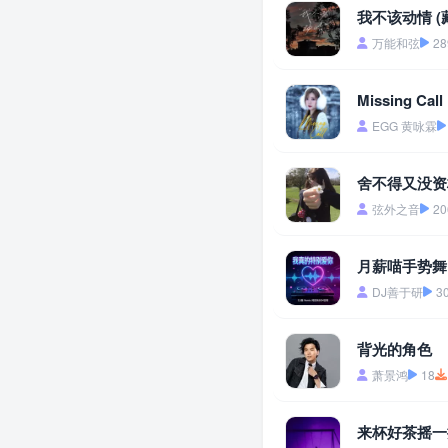
我不该动情 (
万能和弦
28
Missing Call
EGG 黄咏霖
舍不得又没资格
弦外之音
20
月薪喵手势舞
DJ善于研
3
背光的角色
萧景鸿
18
来杯好茶摇一摇