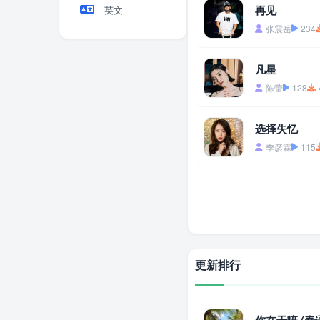
再见
英文
张震岳
234
凡星
陈蕾
128
选择失忆
季彦霖
115
更新排行