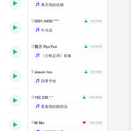
离开我的依赖
2001:4458:****
4分钟前
牛马说
龍月 RyuYue
4分钟前
《少林足球》前奏
Jason loo
6分钟前
四季予你
182.239.*.*
18分钟前
看着我的眼睛说
M Mo
19分钟前