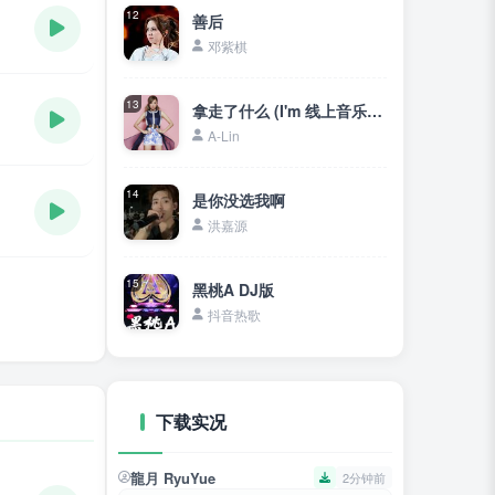
12
善后
邓紫棋
13
拿走了什么 (I'm 线上音乐会)
A-Lin
14
是你没选我啊
洪嘉源
15
黑桃A DJ版
抖音热歌
下载实况
龍月 RyuYue
2分钟前