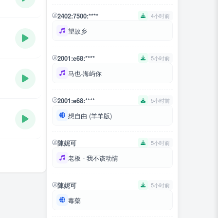
2402:7500:****
4小时前
望故乡
2001:e68:****
5小时前
马也-海屿你
2001:e68:****
5小时前
想自由 (羊羊版)
陳妮可
5小时前
老板 - 我不该动情
陳妮可
5小时前
毒藥