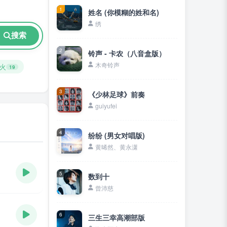
1
姓名 (你模糊的姓和名)
绣
搜索
2
铃声 - 卡农（八音盒版）
木奇铃声
火
19
3
《少林足球》前奏
guiyufei
4
纷纷 (男女对唱版)
黄晞然、黄永潇
5
数到十
曾沛慈
6
三生三幸高潮部版