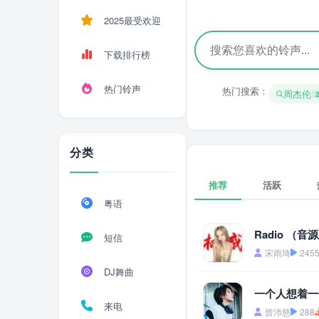
2025最受欢迎
下载排行榜
热门铃声
热门搜索：
周杰伦
分类
推荐
活跃
粤语
Radio （音
短信
宋雨琦
245
DJ舞曲
一个人想着一
来电
曾沛慈
288