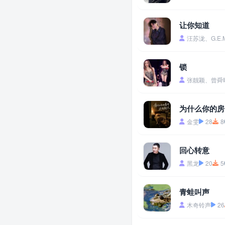
让你知道
汪苏泷、G.E.
锁
张靓颖、曾舜
为什么你的房
金雯
28
8
回心转意
黑龙
20
5
青蛙叫声
木奇铃声
26