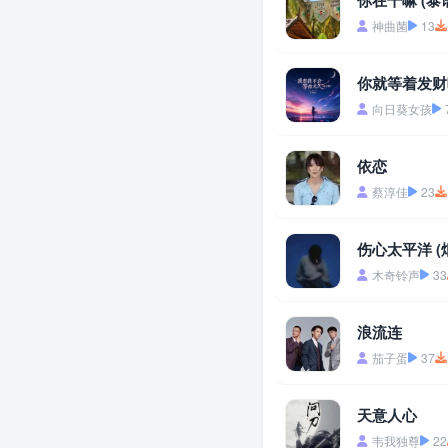
你在干嘛 (泰
神曲菌
13
你就等着发财
向日葵女孩
依恋
蔡淳佳
23
伤心太平洋 (
木奇铃声
33
浪流连
茄子蛋
37
天意人心
韦我独尊
22