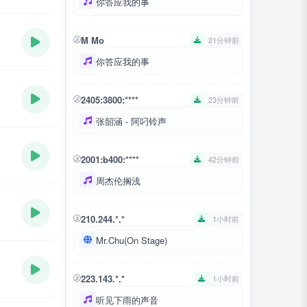
你答应我的事
M Mo
21分钟前
你答应我的事
2405:3800:****
23分钟前
张韶涵 - 阿叼铃声
2001:b400:****
42分钟前
周杰伦搁浅
210.244.*.*
1小时前
Mr.Chu(On Stage)
223.143.*.*
1小时前
听见下雨的声音