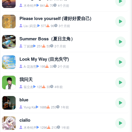
木奇铃声
841
70
4个月前
Please love yourself (请好好爱自己)
Lia (莉亚)
577
96
3个月前
Summer Boss（夏日主角）
丁妮娜
251
53
2个月前
Look My Way (目光失守)
A-花洛熙
199
33
2个月前
我问天
翁立友
125
33
4年前
blue
Yung Kai
1688
253
1年前
ciallo
木奇铃声
1296
213
1年前