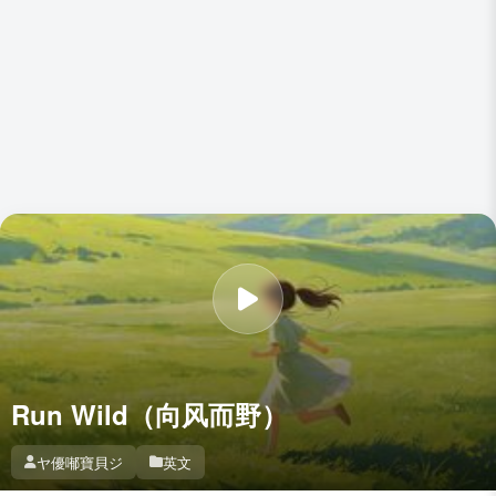
Run Wild（向风而野）
ヤ優喐寶貝ジ
英文