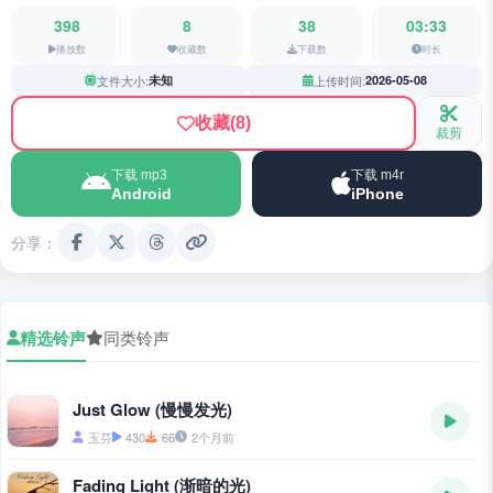
398
8
38
03:33
播放数
收藏数
下载数
时长
文件大小:
未知
上传时间:
2026-05-08
收藏
(8)
裁剪
下载 mp3
下载 m4r
Android
iPhone
分享：
精选铃声
同类铃声
Just Glow (慢慢发光)
玉芬
430
66
2个月前
Fading Light (渐暗的光)