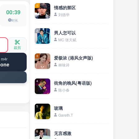
1
情感的禁区
00:39
刘德华
时长
2
男人怎可以
MC 张天赋
裁剪
3
爱极浓 (港风女声版)
 m4r
hone
林咏诗
4
街角的晚风(粤语版)
陈小春
5
玻璃
Gareth.T
6
无言感激