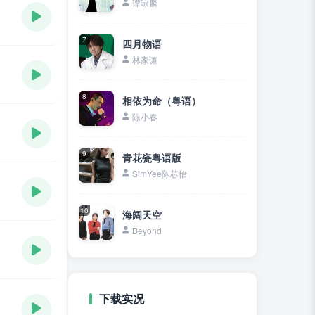
谭咏麟
7
四月物语
林家谦
8
相依为命（粤语）
陈小春
9
青花瓷粤语版
SimYee陈芯怡
10
海阔天空
Beyond
下载实况