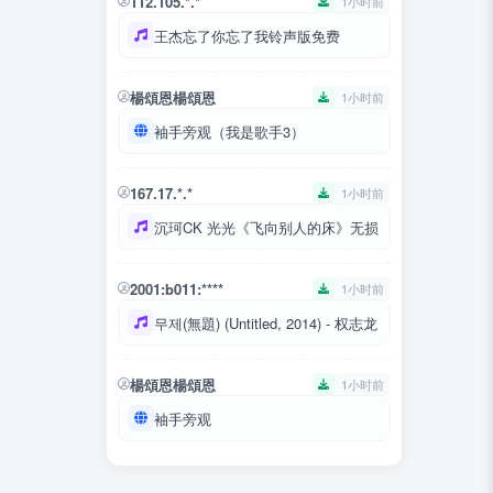
112.105.*.*
1小时前
王杰忘了你忘了我铃声版免费
楊頌恩楊頌恩
1小时前
袖手旁观（我是歌手3）
167.17.*.*
1小时前
沉珂CK 光光《飞向别人的床》无损
2001:b011:****
1小时前
무제(無題) (Untitled, 2014) - 权志龙
楊頌恩楊頌恩
1小时前
袖手旁观