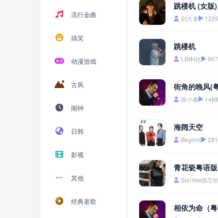
跳楼机 (女版)
流行金曲
刘大拿
122
搞笑
跳楼机
LBI利比
967
动漫游戏
古风
街角的晚风(粤
陈小春
148
闹钟
海阔天空
日韩
Beyond
281
影视
青花瓷粤语版
其他
SimYee陈芯
经典老歌
相依为命（粤