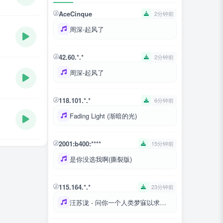
AceCinque
2分钟前
周深-起风了
42.60.*.*
2分钟前
周深-起风了
118.101.*.*
6分钟前
Fading Light (渐暗的光)
2001:b400:****
15分钟前
是你没选我啊(撕裂版)
115.164.*.*
23分钟前
汪苏泷 - 问你一个人类梦寐以求的深奥问题