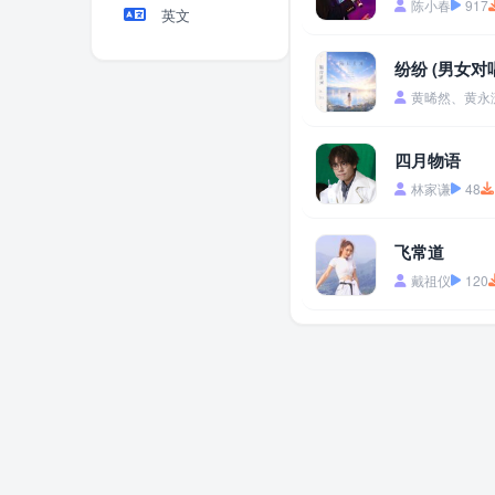
陈小春
917
英文
纷纷 (男女对
黄晞然、黄永
四月物语
林家谦
48
飞常道
戴祖仪
120