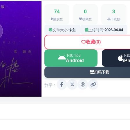
74
0
3
播放数
收藏数
下载数
文件大小:
未知
上传时间:
2026-04-04
收藏
(0)
下载 mp3
下载
Android
iP
扫码下载
分享：