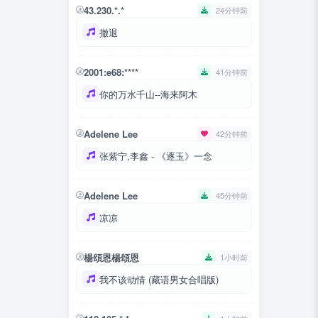
43.230.*.*
24分钟前
撤退
2001:e68:****
41分钟前
你的万水千山--海来阿木
Adelene Lee
42分钟前
张紫宁,李鑫 - 《逐玉》一念
Adelene Lee
45分钟前
凉凉
楊頌恩楊頌恩
1小时前
我不该动情 (藏语男女合唱版)