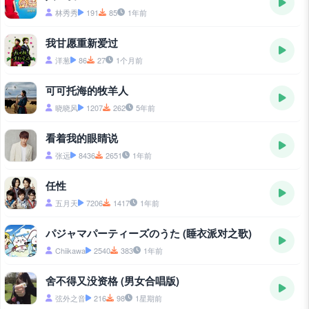
林秀秀
191
85
1年前
我甘愿重新爱过
洋葱
86
27
1个月前
可可托海的牧羊人
晓晓风
1207
262
5年前
看着我的眼睛说
张远
8436
2651
1年前
任性
五月天
7206
1417
1年前
パジャマパーティーズのうた (睡衣派对之歌)
Chiikawa
2540
383
1年前
舍不得又没资格 (男女合唱版)
弦外之音
216
98
1星期前