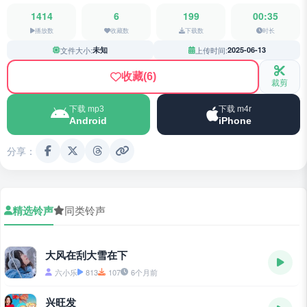
1414
6
199
00:35
播放数
收藏数
下载数
时长
文件大小:
未知
上传时间:
2025-06-13
收藏
(6)
裁剪
下载 mp3
下载 m4r
Android
iPhone
分享：
精选铃声
同类铃声
大风在刮大雪在下
六小乐
813
107
6个月前
兴旺发