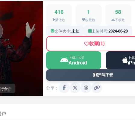
416
1
58
播放数
收藏数
下载数
文件大小:
未知
上传时间:
2024-06-20
收藏
(1)
下载 mp3
下载
Android
iP
扫码下载
分享：
行金曲
铃声