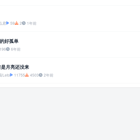
么君
59
2
1年前
的好孤单
196
6年前
若是月亮还没来
Leto
11755
4503
2年前