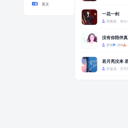
英文
一花一剑
邓寓君、等什
没有你陪伴真
梦然
389
若月亮没来 
乔浚丞、王宇宙