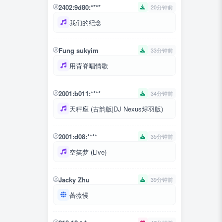
2402:9d80:****
20分钟前
我们的纪念
Fung sukyim
33分钟前
用背脊唱情歌
2001:b011:****
34分钟前
天秤座 (古韵版|DJ Nexus烬羽版)
2001:d08:****
35分钟前
空笑梦 (Live)
Jacky Zhu
39分钟前
蔷薇慢