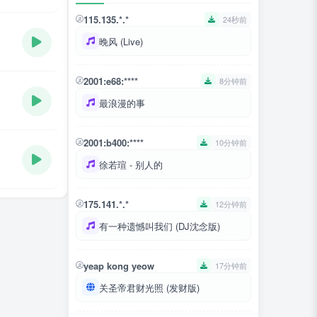
115.135.*.*
24秒前
晚风 (Live)
2001:e68:****
8分钟前
最浪漫的事
2001:b400:****
10分钟前
徐若瑄 - 别人的
175.141.*.*
12分钟前
有一种遗憾叫我们 (DJ沈念版)
yeap kong yeow
17分钟前
关圣帝君财光照 (发财版)