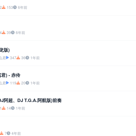
2
153
6年前
4
39
6年前
龙版)
么君
347
36
1年前
) - 赤伶
么君
119
20
1年前
J阿超、DJ T.G.A.阿航版)前奏
1
14
1年前
7
4年前