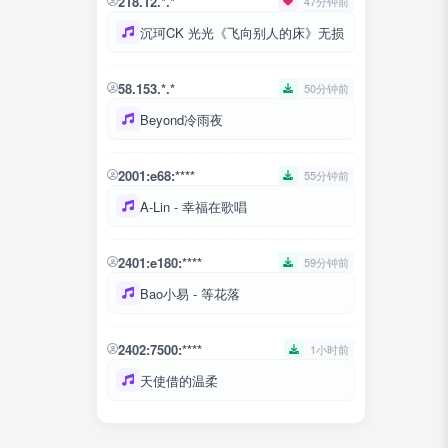
218.12.*.*
47分钟前
沉珂CK 光光《飞向别人的床》无损
58.153.*.*
50分钟前
Beyond冷雨夜
2001:e68:****
55分钟前
A-Lin - 幸福在歌唱
2401:e180:****
59分钟前
Bao小易 - 等花落
2402:7500:****
1小时前
天使借的温柔