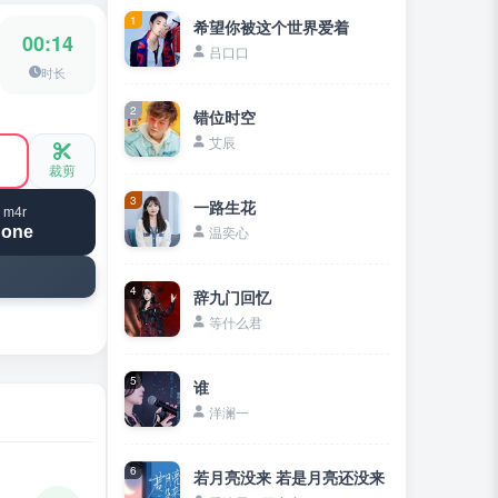
1
希望你被这个世界爱着
00:14
吕口口
时长
2
错位时空
艾辰
裁剪
3
一路生花
 m4r
hone
温奕心
4
辞九门回忆
等什么君
5
谁
洋澜一
6
若月亮没来 若是月亮还没来