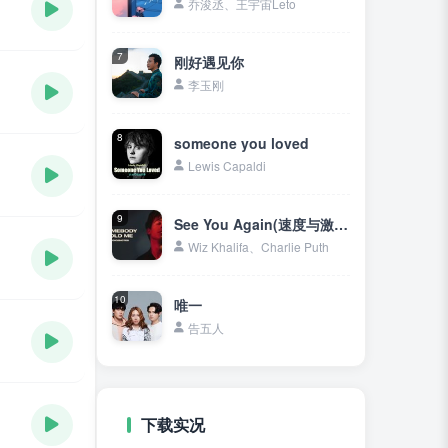
乔浚丞、王宇宙Leto
7
刚好遇见你
李玉刚
8
someone you loved
Lewis Capaldi
9
See You Again(速度与激情7主题曲)
Wiz Khalifa、Charlie Puth
10
唯一
告五人
下载实况