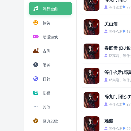
等什么君
77
流行金曲
搞笑
关山酒
等什么君
13
动漫游戏
春庭雪 (DJ名
古风
邓寓君、等什
闹钟
等什么君(邓寓君
日韩
邓寓君、等什
影视
辞九门回忆 (D
等什么君
27
其他
难渡
经典老歌
等什么君
55