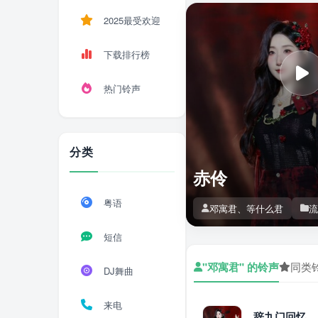
2025最受欢迎
下载排行榜
热门铃声
分类
赤伶
粤语
邓寓君、等什么君
流
短信
"邓寓君" 的铃声
同类
DJ舞曲
来电
辞九门回忆