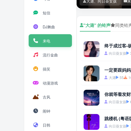
大潞、向日葵女孩
来
短信
"大潞" 的铃声
同类铃
DJ舞曲
来电
终于成过客-
向日葵女孩
流行金曲
搞笑
一定要跟妈妈
大潞
55
1
动漫游戏
你就等着发财
古风
向日葵女孩
闹钟
跳楼机 (粤语
日韩
向日葵女孩