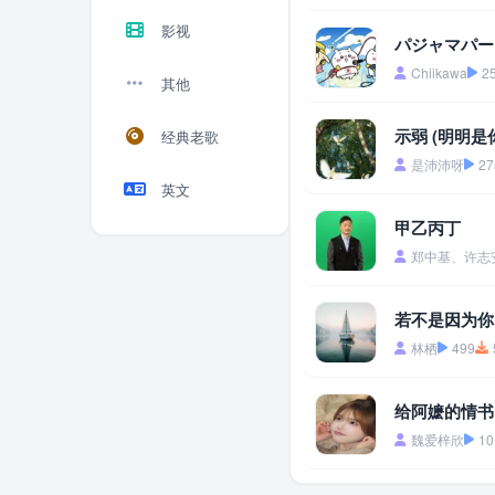
影视
パジャマパー
Chiikawa
2
其他
示弱 (明明是
经典老歌
是沛沛呀
27
英文
甲乙丙丁
郑中基、许志
若不是因为你 
林栖
499
给阿嬷的情书 
魏爱梓欣
10