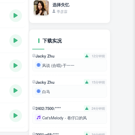
10
选择失忆
季彦霖
下载实况
Jacky Zhu
12分钟前
风说 (合唱)-于一一
Jacky Zhu
15分钟前
白马
2402:7500:****
24分钟前
Cat'sMelody - 巷仔口的风
2001:e68:****
34分钟前