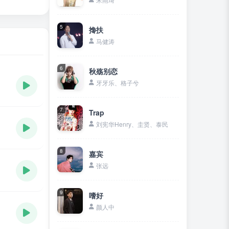
5
搀扶
马健涛
6
秋殇别恋
牙牙乐、格子兮
7
Trap
刘宪华Henry、圭贤、泰民
8
嘉宾
张远
9
嗜好
颜人中