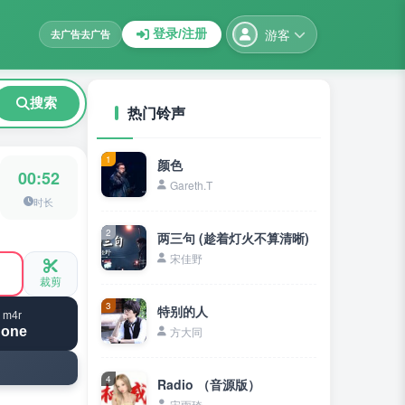
游客
登录/注册
去广告
去广告
搜索
热门铃声
1
颜色
00:52
Gareth.T
时长
2
两三句 (趁着灯火不算清晰)
宋佳野
裁剪
3
特别的人
 m4r
hone
方大同
4
Radio （音源版）
宋雨琦