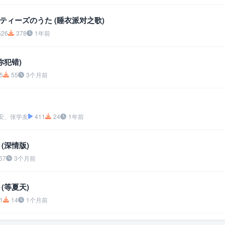
ティーズのうた (睡衣派对之歌)
526
378
1年前
你犯错)
5
55
3个月前
安、张学友
411
24
1年前
(深情版)
57
3个月前
(等夏天)
1
14
1个月前