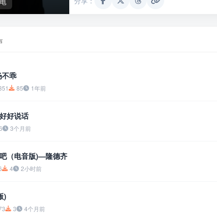
分享：
电
声
杨不乖
351
85
1年前
好好说话
6
3个月前
吧（电音版)—隆德齐
6
4
2小时前
版)
73
3
4个月前