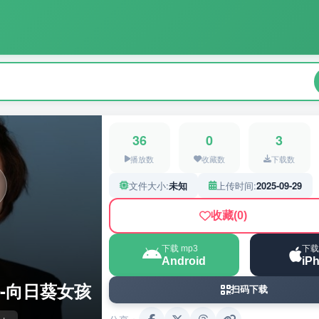
36
0
3
播放数
收藏数
下载数
文件大小:
未知
上传时间:
2025-09-29
收藏
(0)
下载 mp3
下载
Android
iP
-向日葵女孩
扫码下载