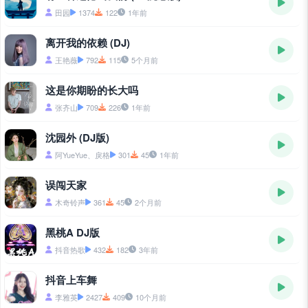
田园
1374
122
1年前
离开我的依赖 (DJ)
王艳薇
792
115
5个月前
这是你期盼的长大吗
张齐山
709
226
1年前
沈园外 (DJ版)
阿YueYue、戾格
301
45
1年前
误闯天家
木奇铃声
361
45
2个月前
黑桃A DJ版
抖音热歌
432
182
3年前
抖音上车舞
李雅英
2427
409
10个月前