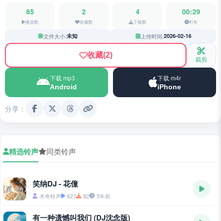
85
2
4
00:29
播放数
收藏数
下载数
时长
文件大小:
未知
上传时间:
2026-02-16
收藏
(2)
裁剪
下载 mp3
下载 m4r
Android
iPhone
分享：
精选铃声
同类铃声
笑纳DJ - 花僮
木奇铃声
627
82
5年前
有一种遗憾叫我们 (DJ沈念版)