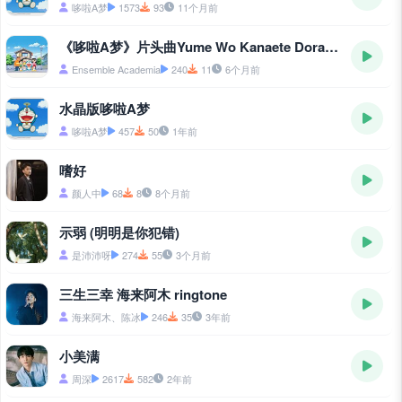
哆啦A梦
1573
93
11个月前
《哆啦A梦》片头曲Yume Wo Kanaete Doraemon
Ensemble Academia
240
11
6个月前
水晶版哆啦A梦
哆啦A梦
457
50
1年前
嗜好
颜人中
68
8
8个月前
示弱 (明明是你犯错)
是沛沛呀
274
55
3个月前
三生三幸 海来阿木 ringtone
海来阿木、陈冰
246
35
3年前
小美满
周深
2617
582
2年前