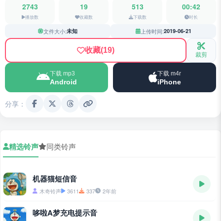
2743
19
513
00:42
播放数
收藏数
下载数
时长
文件大小:
未知
上传时间:
2019-06-21
收藏
(19)
裁剪
下载 mp3
下载 m4r
Android
iPhone
分享：
精选铃声
同类铃声
机器猫短信音
木奇铃声
3611
337
2年前
哆啦A梦充电提示音