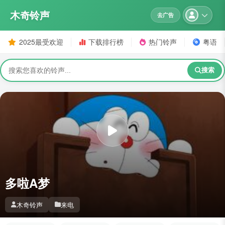
木奇铃声
去广告
2025最受欢迎
下载排行榜
热门铃声
粤语
搜索
多啦A梦
木奇铃声
来电