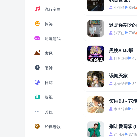
小倩倩
854
流行金曲
搞笑
这是你期盼的
张齐山
706
动漫游戏
黑桃A DJ版
古风
抖音热歌
43
闹钟
误闯天家
日韩
木奇铃声
36
影视
笑纳DJ - 花
木奇铃声
62
其他
别让爱凋落 (D
经典老歌
卢润泽
371