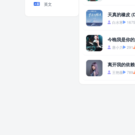
英文
天真的橡皮 (D
白水寒
167
今晚我是你的人
唐小力
291
离开我的依赖 (
王艳薇
789