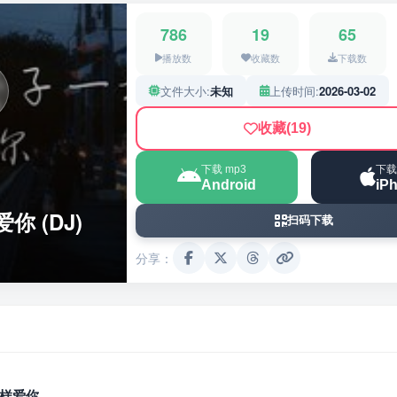
786
19
65
播放数
收藏数
下载数
文件大小:
未知
上传时间:
2026-03-02
收藏
(19)
下载 mp3
下载
Android
iP
 (DJ)
扫码下载
分享：
样爱你