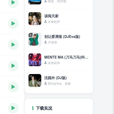
徐良、刘丹萌
7
误闯天家
木奇铃声
8
别让爱凋落 (DJEva版)
卢润泽
9
MENTE MA (刀马刀马)抖音DJ
木奇铃声
10
沈园外 (DJ版)
阿YueYue、戾格
下载实况