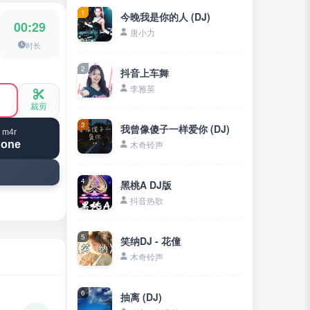
1
今晚我是你的人 (DJ)
00:29
唐小力
时长
2
抖音上车舞
李雅英
裁剪
3
我曾像傻子一样爱你 (DJ)
 m4r
hone
木奇铃声
4
黑桃A DJ版
抖音热歌
5
笑纳DJ - 花僮
木奇铃声
6
抽离 (DJ)