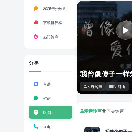
2025最受欢迎
下载排行榜
热门铃声
分类
我曾像傻子一样爱你
粤语
木奇铃声
DJ舞曲
短信
精选铃声
同类铃声
DJ舞曲
来电
我曾像傻子一