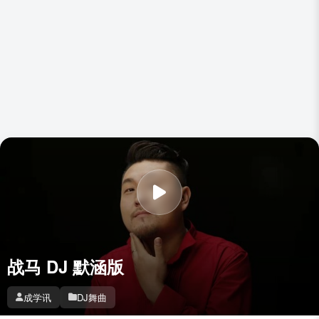
战马 DJ 默涵版
成学讯
DJ舞曲