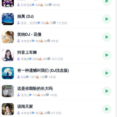
抖音热歌
436
182
3年前
抽离 (DJ)
徐良、刘丹萌
533
79
1个月前
笑纳DJ - 花僮
木奇铃声
629
82
5年前
抖音上车舞
李雅英
2435
409
10个月前
有一种遗憾叫我们 (DJ沈念版)
田园
1377
123
1年前
这是你期盼的长大吗
张齐山
710
226
1年前
误闯天家
木奇铃声
367
45
2个月前