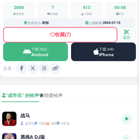
2698
7
413
00:48
播放数
收藏数
下载数
时长
文件大小:
未知
上传时间:
2024-07-15
收藏
(7)
裁剪
下载 mp3
下载 m4r
Android
iPhone
分享：
"成学讯" 的铃声
同类铃声
战马
成学讯
1952
389
2年前
黑桃A DJ版