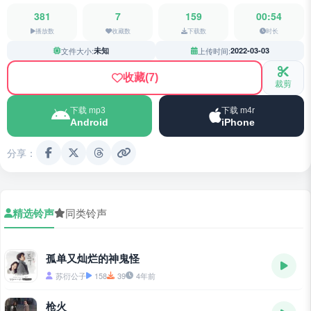
381
7
159
00:54
播放数
收藏数
下载数
时长
文件大小:
未知
上传时间:
2022-03-03
收藏
(7)
裁剪
下载 mp3
下载 m4r
Android
iPhone
分享：
精选铃声
同类铃声
孤单又灿烂的神鬼怪
苏衍公子
158
39
4年前
枪火