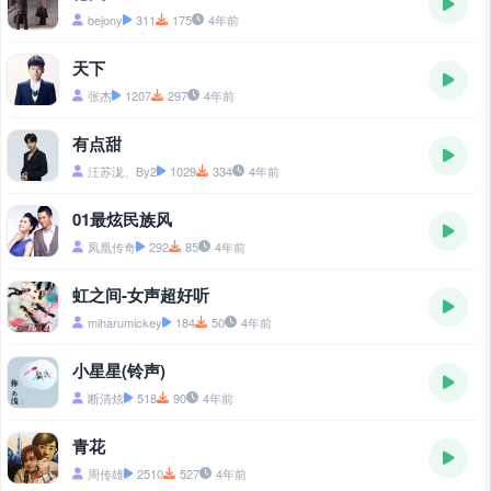
bejony
311
175
4年前
天下
张杰
1207
297
4年前
有点甜
汪苏泷、By2
1029
334
4年前
01最炫民族风
凤凰传奇
292
85
4年前
虹之间-女声超好听
miharumickey
184
50
4年前
小星星(铃声)
断清炫
518
90
4年前
青花
周传雄
2510
527
4年前