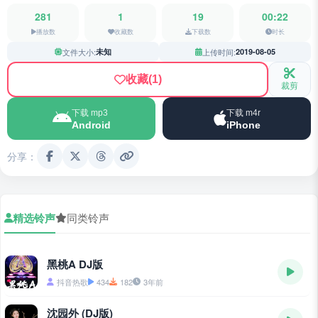
281
1
19
00:22
播放数
收藏数
下载数
时长
文件大小:
未知
上传时间:
2019-08-05
收藏
(1)
裁剪
下载 mp3
下载 m4r
Android
iPhone
分享：
精选铃声
同类铃声
黑桃A DJ版
抖音热歌
434
182
3年前
沈园外 (DJ版)