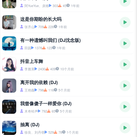
阿YueYue、戾格
303
45
1年前
这是你期盼的长大吗
张齐山
709
226
1年前
有一种遗憾叫我们 (DJ沈念版)
田园
1376
123
1年前
抖音上车舞
李雅英
2430
409
10个月前
离开我的依赖 (DJ)
王艳薇
798
116
5个月前
我曾像傻子一样爱你 (DJ)
木奇铃声
792
65
5个月前
抽离 (DJ)
徐良、刘丹萌
529
78
1个月前