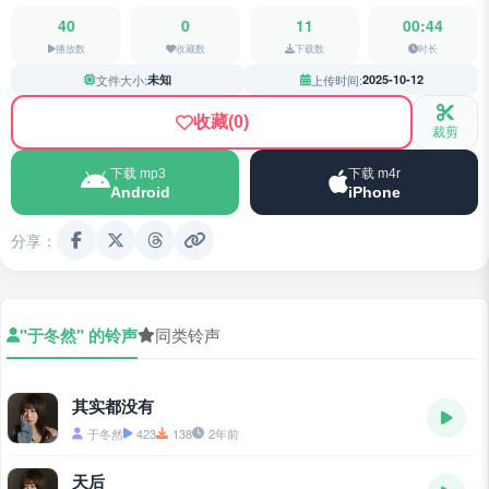
40
0
11
00:44
播放数
收藏数
下载数
时长
文件大小:
未知
上传时间:
2025-10-12
收藏
(0)
裁剪
下载 mp3
下载 m4r
Android
iPhone
分享：
"于冬然" 的铃声
同类铃声
其实都没有
于冬然
423
138
2年前
天后