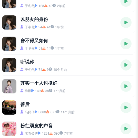
于冬然
128
42
2年前
以朋友的身份
于冬然
94
41
1年前
舍不得又如何
于冬然
51
14
1年前
听说你
于冬然
74
9
10个月前
其实一个人也挺好
薛鹏
149
35
1个月前
善后
马师傅
3060
877
11个月前
粉红顽皮豹声音
木奇铃声
1231
390
7年前