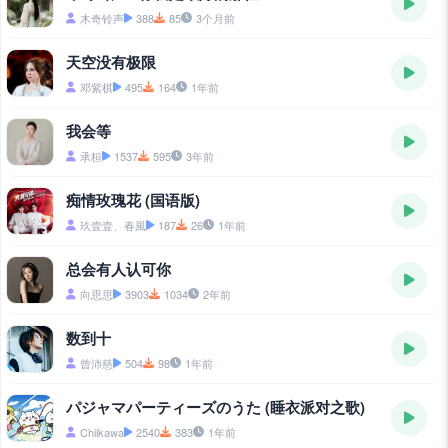
木奇铃声
388
85
3个月前
天空没有极限
邓紫棋
495
164
1年前
我会等
承桓
1537
595
3年前
痴情玫瑰花 (国语版)
玖壹壹、春風
187
26
1年前
总会有人认可你
向思思
3903
1034
2年前
数到十
曾沛慈
504
98
1年前
パジャマパーティーズのうた (睡衣派对之歌)
Chiikawa
2540
383
1年前