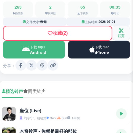
263
2
65
00:35
播放数
收藏数
下载数
时长
文件大小:
未知
上传时间:
2026-07-01
收藏
(2)
裁剪
下载 mp3
下载 m4r
Android
iPhone
分享：
精选铃声
同类铃声
座位 (Live)
刘宇宁、姚晓棠
3458
636
1年前
木奇铃声 - 你就是最好的那位