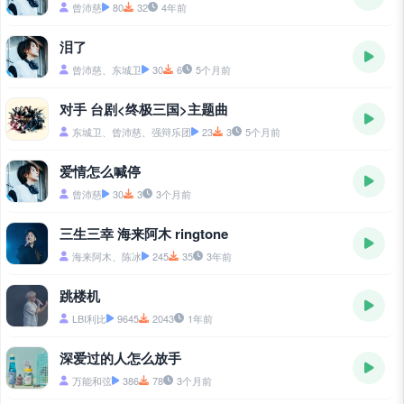
曾沛慈
80
32
4年前
泪了
曾沛慈、东城卫
30
6
5个月前
对手 台剧<终极三国>主题曲
东城卫、曾沛慈、强辩乐团
23
3
5个月前
爱情怎么喊停
曾沛慈
30
3
3个月前
三生三幸 海来阿木 ringtone
海来阿木、陈冰
245
35
3年前
跳楼机
LBI利比
9645
2043
1年前
深爱过的人怎么放手
万能和弦
386
78
3个月前