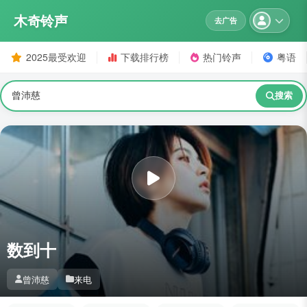
木奇铃声
去广告
2025最受欢迎
下载排行榜
热门铃声
粤语
搜索
数到十
曾沛慈
来电