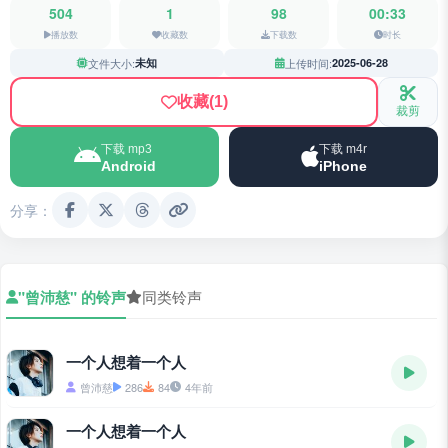
504
1
98
00:33
播放数
收藏数
下载数
时长
文件大小:
未知
上传时间:
2025-06-28
收藏
(1)
裁剪
下载 mp3
下载 m4r
Android
iPhone
分享：
"曾沛慈" 的铃声
同类铃声
一个人想着一个人
曾沛慈
286
84
4年前
一个人想着一个人