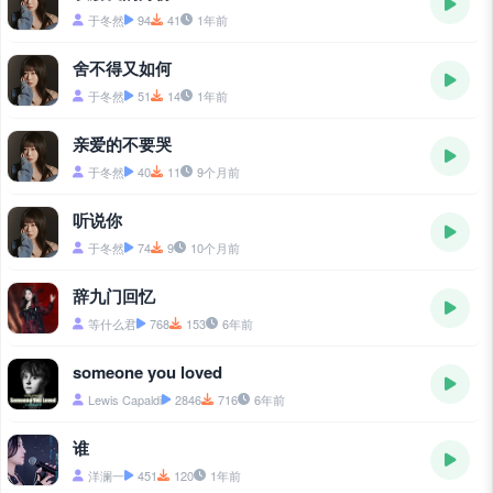
于冬然
94
41
1年前
舍不得又如何
于冬然
51
14
1年前
亲爱的不要哭
于冬然
40
11
9个月前
听说你
于冬然
74
9
10个月前
辞九门回忆
等什么君
768
153
6年前
someone you loved
Lewis Capaldi
2846
716
6年前
谁
洋澜一
451
120
1年前