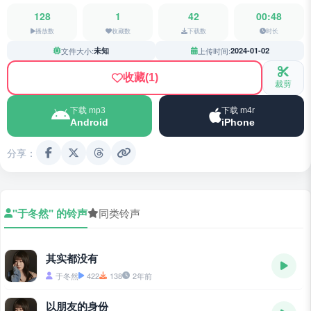
128
1
42
00:48
播放数
收藏数
下载数
时长
文件大小:
未知
上传时间:
2024-01-02
收藏
(1)
裁剪
下载 mp3
下载 m4r
Android
iPhone
分享：
"于冬然" 的铃声
同类铃声
其实都没有
于冬然
422
138
2年前
以朋友的身份