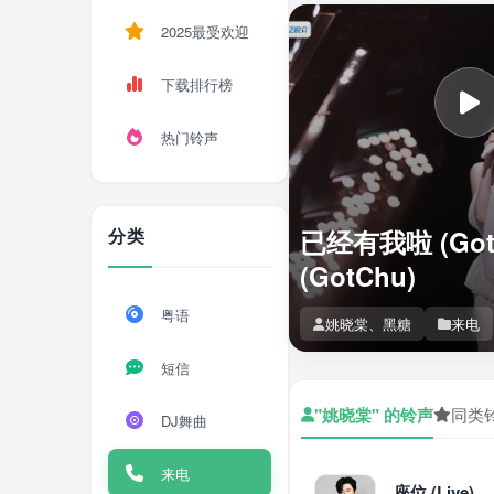
2025最受欢迎
下载排行榜
热门铃声
分类
已经有我啦 (Got
(GotChu)
粤语
姚晓棠、黑糖
来电
短信
"姚晓棠" 的铃声
同类
DJ舞曲
来电
座位 (Live)