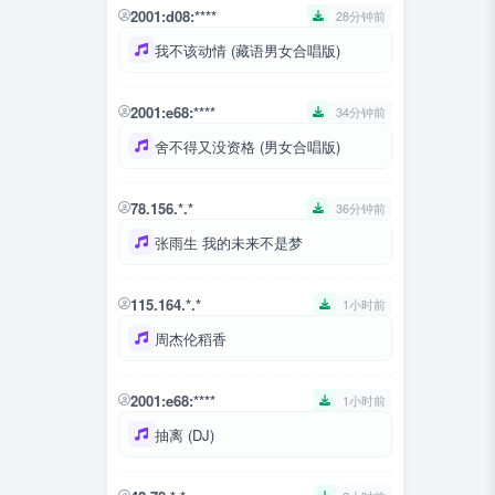
2001:d08:****
28分钟前
我不该动情 (藏语男女合唱版)
2001:e68:****
34分钟前
舍不得又没资格 (男女合唱版)
78.156.*.*
36分钟前
张雨生 我的未来不是梦
115.164.*.*
1小时前
周杰伦稻香
2001:e68:****
1小时前
抽离 (DJ)