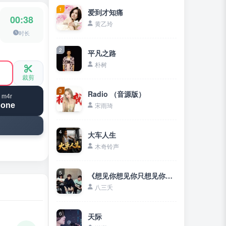
1
爱到才知痛
00:38
黄乙玲
时长
2
平凡之路
朴树
裁剪
3
Radio （音源版）
 m4r
hone
宋雨琦
4
大车人生
木奇铃声
5
《想见你想见你只想见你》想见你只想见你❤未来过去我只想见你
八三夭
6
天际