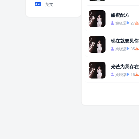
英文
甜蜜配方
姚晓棠
27
现在就要见你
姚晓棠
35
光芒为我存在
姚晓棠
16