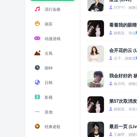
刘宇宁、姚晓
流行金曲
搞笑
看着我的眼睛说 
姚晓棠、张远
动漫游戏
会开花的云 (Li
古风
弦子、姚晓棠
闹钟
我会好好的 
日韩
杨宗纬、姚晓
影视
第57次取消发送 
姚晓棠、张新
其他
最后一页 (Liv
经典老歌
王赫野、姚晓