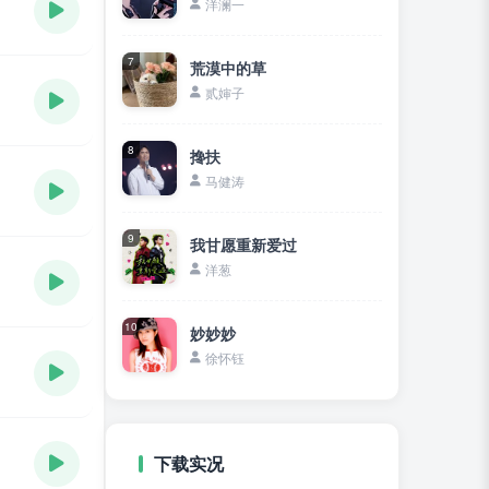
洋澜一
7
荒漠中的草
贰婶子
8
搀扶
马健涛
9
我甘愿重新爱过
洋葱
10
妙妙妙
徐怀钰
下载实况