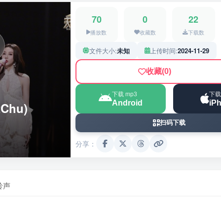
70
0
22
播放数
收藏数
下载数
文件大小:
未知
上传时间:
2024-11-29
收藏
(0)
下载 mp3
下载
Android
iP
Chu)
扫码下载
分享：
铃声