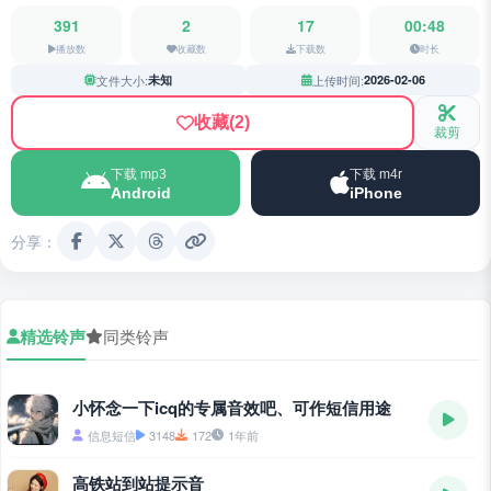
391
2
17
00:48
播放数
收藏数
下载数
时长
文件大小:
未知
上传时间:
2026-02-06
收藏
(2)
裁剪
下载 mp3
下载 m4r
Android
iPhone
分享：
精选铃声
同类铃声
小怀念一下icq的专属音效吧、可作短信用途
信息短信
3148
172
1年前
高铁站到站提示音