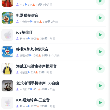
小艾
314
18
7个月前
机器猫短信音
木奇铃声
3641
338
2年前
ios短信叮
iPhone
4905
386
1年前
哆啦A梦充电提示音
哆啦A梦
1592
95
11个月前
海贼王电话虫铃声提示音
海贼王
627
63
1年前
老式电话手机铃声_66自编
木奇铃声
851
46
4年前
iOS通知铃声-三全音
iPhone
4267
275
1年前