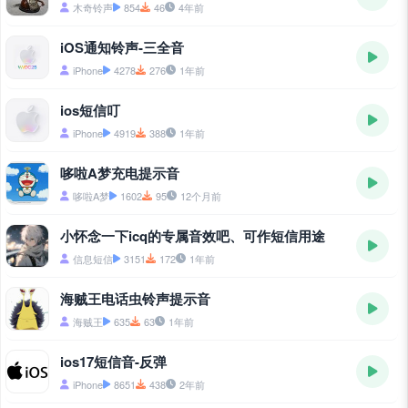
木奇铃声
854
46
4年前
iOS通知铃声-三全音
iPhone
4278
276
1年前
ios短信叮
iPhone
4919
388
1年前
哆啦A梦充电提示音
哆啦A梦
1602
95
12个月前
小怀念一下icq的专属音效吧、可作短信用途
信息短信
3151
172
1年前
海贼王电话虫铃声提示音
海贼王
635
63
1年前
ios17短信音-反弹
iPhone
8651
438
2年前