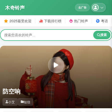
木奇铃声
去广告
2025最受欢迎
下载排行榜
热门铃声
粤语
搜索
防空响
小艾
短信