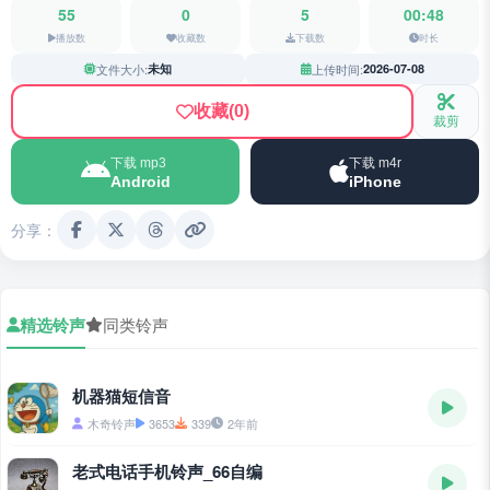
55
0
5
00:48
播放数
收藏数
下载数
时长
文件大小:
未知
上传时间:
2026-07-08
收藏
(0)
裁剪
下载 mp3
下载 m4r
Android
iPhone
分享：
精选铃声
同类铃声
机器猫短信音
木奇铃声
3653
339
2年前
老式电话手机铃声_66自编