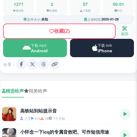
1271
2
57
00:01
播放数
收藏数
下载数
时长
文件大小:
未知
上传时间:
2025-01-28
收藏
(2)
裁剪
下载 mp3
下载 m4r
Android
iPhone
分享：
精选铃声
同类铃声
高铁站到站提示音
小艾
316
18
7个月前
小怀念一下icq的专属音效吧、可作短信用途