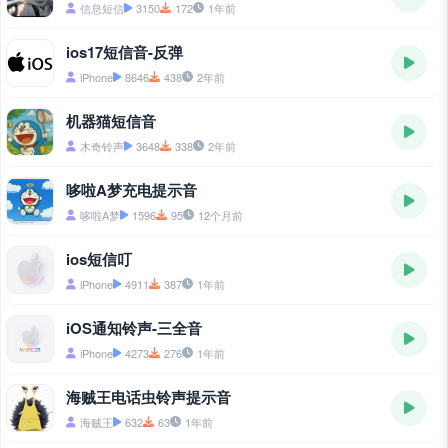
信息短信
3150
172
1年前
ios17短信音-反弹
iPhone
8646
438
2年前
机器猫短信音
木奇铃声
3648
338
2年前
哆啦A梦充电提示音
哆啦A梦
1596
95
12个月前
ios短信叮
iPhone
4911
387
1年前
iOS通知铃声-三全音
iPhone
4273
276
1年前
海贼王电话虫铃声提示音
海贼王
632
63
1年前