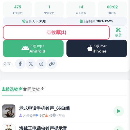
475
1
14
00:02
播放数
收藏数
下载数
时长
文件大小:
未知
上传时间:
2021-12-25
收藏
(1)
裁剪
下载 mp3
下载 m4r
Android
iPhone
分享：
精选铃声
同类铃声
老式电话手机铃声_66自编
木奇铃声
847
46
4年前
海贼王电话虫铃声提示音