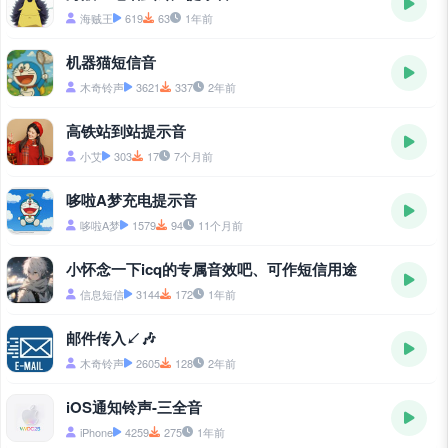
海贼王
619
63
1年前
机器猫短信音
木奇铃声
3621
337
2年前
高铁站到站提示音
小艾
303
17
7个月前
哆啦A梦充电提示音
哆啦A梦
1579
94
11个月前
小怀念一下icq的专属音效吧、可作短信用途
信息短信
3144
172
1年前
邮件传入↙🎶
木奇铃声
2605
128
2年前
iOS通知铃声-三全音
iPhone
4259
275
1年前