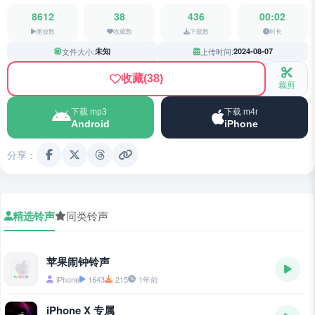
8612
38
436
00:02
播放数
收藏数
下载数
时长
文件大小:
未知
上传时间:
2024-08-07
收藏
(38)
裁剪
下载 mp3
下载 m4r
Android
iPhone
分享：
精选铃声
同类铃声
苹果闹钟铃声
iPhone
1643
215
1年前
iPhone X 专属