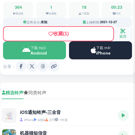
364
1
18
00:23
播放数
收藏数
下载数
时长
文件大小:
未知
上传时间:
2021-12-27
收藏
(1)
裁剪
下载 mp3
下载 m4r
Android
iPhone
分享：
精选铃声
同类铃声
iOS通知铃声-三全音
iPhone
4262
275
1年前
机器猫短信音