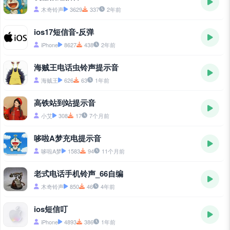
木奇铃声
3629
337
2年前
ios17短信音-反弹
iPhone
8627
438
2年前
海贼王电话虫铃声提示音
海贼王
626
63
1年前
高铁站到站提示音
小艾
308
17
7个月前
哆啦A梦充电提示音
哆啦A梦
1583
94
11个月前
老式电话手机铃声_66自编
木奇铃声
850
46
4年前
ios短信叮
iPhone
4893
386
1年前