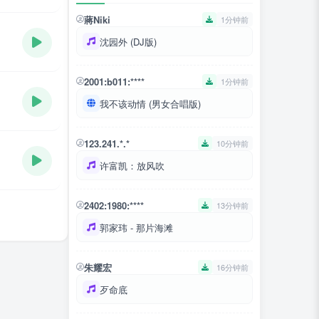
蔣Niki
1分钟前
沈园外 (DJ版)
2001:b011:****
1分钟前
我不该动情 (男女合唱版)
123.241.*.*
10分钟前
许富凯：放风吹
2402:1980:****
13分钟前
郭家玮 - 那片海滩
朱耀宏
16分钟前
歹命底