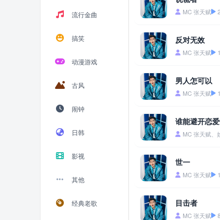
MC 张天赋
流行金曲
搞笑
反对无效
MC 张天赋
动漫游戏
男人怎可以
古风
MC 张天赋
闹钟
谁能避开恋爱
日韩
MC 张天赋、
影视
世一
MC 张天赋
其他
目击者
经典老歌
MC 张天赋