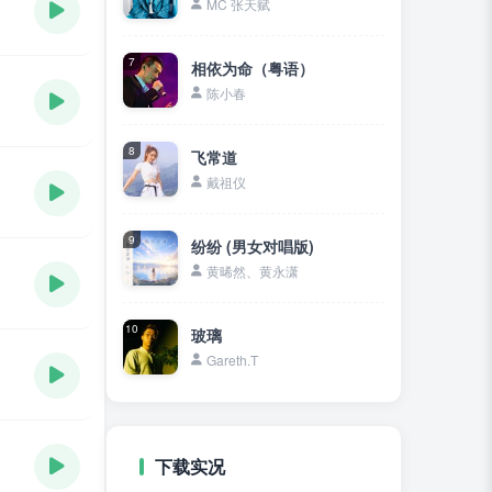
MC 张天赋
7
相依为命（粤语）
陈小春
8
飞常道
戴祖仪
9
纷纷 (男女对唱版)
黄晞然、黄永潇
10
玻璃
Gareth.T
下载实况