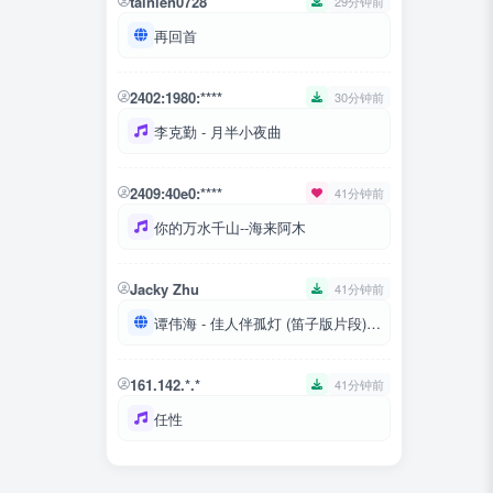
tainien0728
29分钟前
再回首
2402:1980:****
30分钟前
李克勤 - 月半小夜曲
2409:40e0:****
41分钟前
你的万水千山--海来阿木
Jacky Zhu
41分钟前
谭伟海 - 佳人伴孤灯 (笛子版片段)-大帅印
161.142.*.*
41分钟前
任性