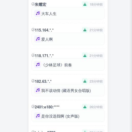
朱耀宏
18分钟前
大车人生
115.164.*.*
21分钟前
爱人啊
118.171.*.*
21分钟前
《少林足球》前奏
182.63.*.*
23分钟前
我不该动情 (藏语男女合唱版)
2401:e180:****
26分钟前
是你没选我啊 (女声版)