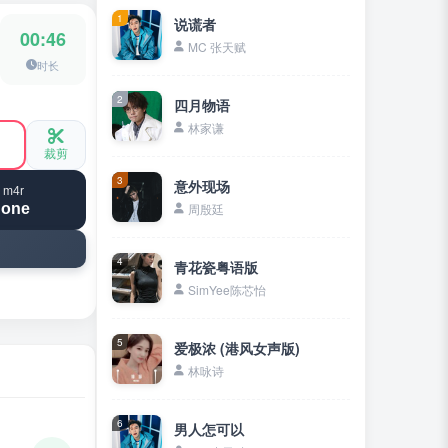
1
说谎者
00:46
MC 张天赋
时长
2
四月物语
林家谦
裁剪
3
意外现场
 m4r
hone
周殷廷
4
青花瓷粤语版
SimYee陈芯怡
5
爱极浓 (港风女声版)
林咏诗
6
男人怎可以