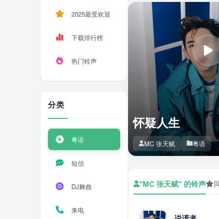
2025最受欢迎
下载排行榜
热门铃声
分类
怀疑人生
粤语
MC 张天赋
粤语
短信
"MC 张天赋" 的铃声
DJ舞曲
来电
说谎者