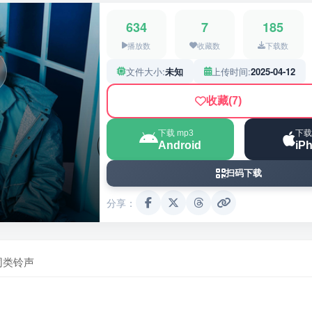
634
7
185
播放数
收藏数
下载数
文件大小:
未知
上传时间:
2025-04-12
收藏
(7)
下载 mp3
下载
Android
iP
扫码下载
分享：
同类铃声