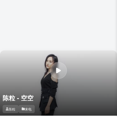
陈粒 - 空空
陈粒
来电