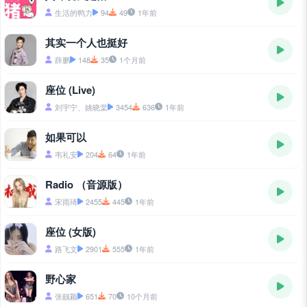
生活的鸭力
94
49
1年前
其实一个人也挺好
薛鹏
148
35
1个月前
座位 (Live)
刘宇宁、姚晓棠
3454
636
1年前
如果可以
韦礼安
204
64
1年前
Radio （音源版）
宋雨琦
2455
445
1年前
座位 (女版)
路飞文
2901
555
1年前
野心家
张靓颖
651
70
10个月前