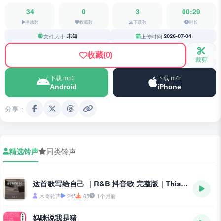
34
0
3
00:29
播放数
收藏数
下载数
时长
文件大小:
未知
上传时间:
2026-07-04
收藏
(0)
裁剪
下载 mp3
下载 m4r
Android
iPhone
分享：
精选铃声
同类铃声
这首歌写给自己 ｜R&B 抖音歌 完整版｜This Song Is Written for Myself
木奇铃声
245
65
1个月前
妈咪说我是猪