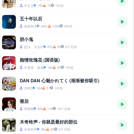
许文文
155
75
1年前
五十年以后
海来阿木
3451
1055
4年前
胆小鬼
盐汐、大头钉
331
59
4个月前
痴情玫瑰花 (国语版)
玖壹壹、春風
184
26
1年前
DAN DAN 心魅かれてく (渐渐被你吸引)
ZARD
164
57
1年前
善后
邓紫棋
959
118
10个月前
木奇铃声 - 你就是最好的那位
木奇铃声
384
85
3个月前