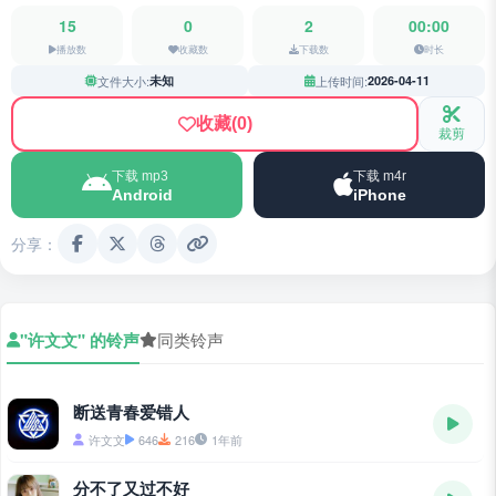
15
0
2
00:00
播放数
收藏数
下载数
时长
文件大小:
未知
上传时间:
2026-04-11
收藏
(0)
裁剪
下载 mp3
下载 m4r
Android
iPhone
分享：
"许文文" 的铃声
同类铃声
断送青春爱错人
许文文
646
216
1年前
分不了又过不好