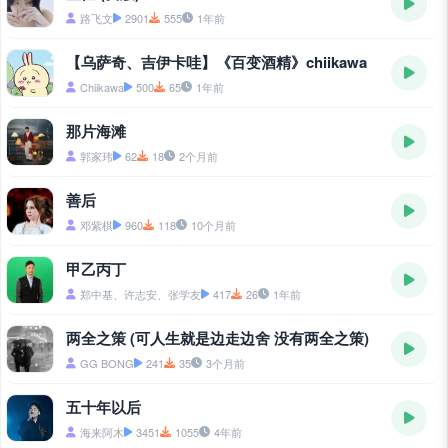
路飞文
2901
555
1年前
【乌萨奇、吉伊卡哇】《百变酒精》chiikawa
Chiikawa
500
65
1年前
那片海滩
郭家玮
62
18
2个月前
善后
邓紫棋
960
118
10个月前
甲乙丙丁
郑中基、许志安、张学友
417
26
1年前
两全之策 (可人生就是边走边舍 没有两全之策)
GG BONG
241
35
3个月前
五十年以后
海来阿木
3451
1055
4年前