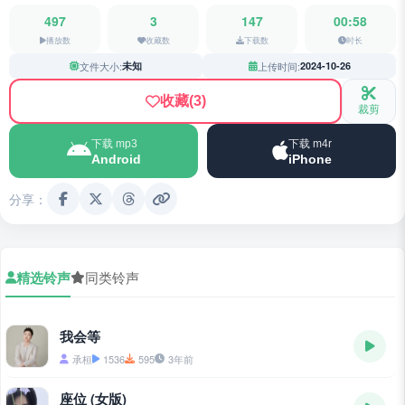
497
3
147
00:58
播放数
收藏数
下载数
时长
文件大小:
未知
上传时间:
2024-10-26
收藏
(3)
裁剪
下载 mp3
下载 m4r
Android
iPhone
分享：
精选铃声
同类铃声
我会等
承桓
1536
595
3年前
座位 (女版)