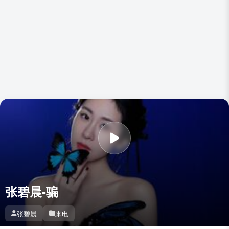
张碧晨-骗
张碧晨
来电