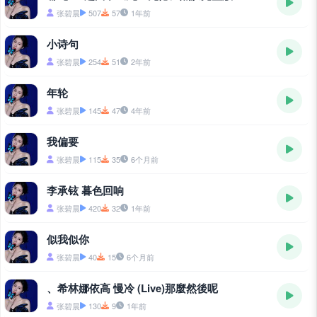
张碧晨
507
57
1年前
小诗句
张碧晨
254
51
2年前
年轮
张碧晨
145
47
4年前
我偏要
张碧晨
115
35
6个月前
李承铉 暮色回响
张碧晨
420
32
1年前
似我似你
张碧晨
40
15
6个月前
、希林娜依高 慢冷 (Live)那麼然後呢
张碧晨
130
9
1年前