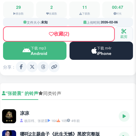
29
2
11
00:47
播放数
收藏数
下载数
时长
文件大小:
未知
上传时间:
2026-02-06
收藏
(2)
裁剪
下载 mp3
下载 m4r
Android
iPhone
分享：
"张碧晨" 的铃声
同类铃声
凉凉
杨宗纬、张碧晨
164
105
4年前
哪吒2主题曲子《此生无憾》黑胶完整版