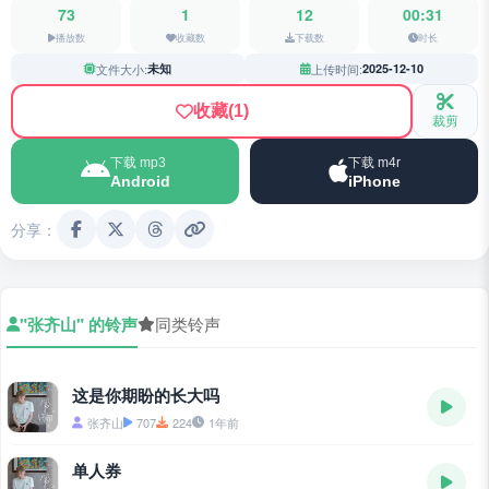
73
1
12
00:31
播放数
收藏数
下载数
时长
文件大小:
未知
上传时间:
2025-12-10
收藏
(1)
裁剪
下载 mp3
下载 m4r
Android
iPhone
分享：
"张齐山" 的铃声
同类铃声
这是你期盼的长大吗
张齐山
707
224
1年前
单人券