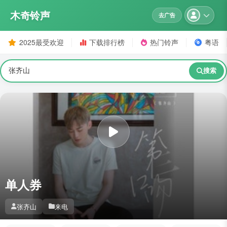
木奇铃声
去广告
2025最受欢迎
下载排行榜
热门铃声
粤语
搜索
单人券
张齐山
来电