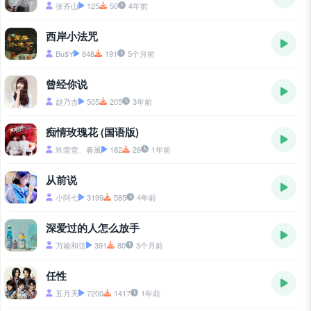
张齐山
125
50
4年前
西岸小法咒
Bu$Y
848
191
5个月前
曾经你说
赵乃吉
505
205
3年前
痴情玫瑰花 (国语版)
玖壹壹、春風
182
26
1年前
从前说
小阿七
3199
585
4年前
深爱过的人怎么放手
万能和弦
391
80
3个月前
任性
五月天
7200
1417
1年前