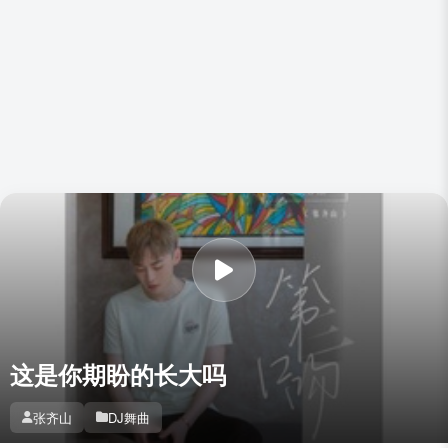
这是你期盼的长大吗
张齐山
DJ舞曲