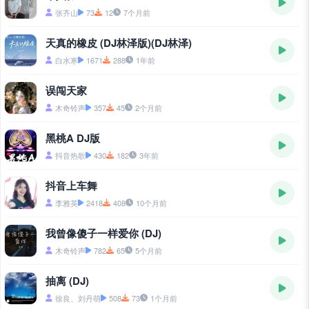
张齐山
73
12
7个月前
天真的橡皮 (DJ林泽版)(DJ林泽)
白水寒
1671
288
1年前
误闯天家
木奇铃声
357
45
2个月前
黑桃A DJ版
抖音热歌
430
182
3年前
抖音上车舞
李雅英
2418
408
10个月前
我曾像傻子一样爱你 (DJ)
木奇铃声
782
65
5个月前
抽离 (DJ)
徐良、刘丹萌
508
73
1个月前