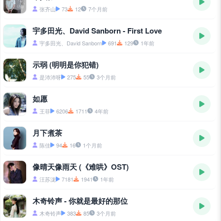
张齐山
73
12
7个月前
宇多田光、David Sanborn - First Love
宇多田光、David Sanborn
691
129
1年前
示弱 (明明是你犯错)
是沛沛呀
275
55
3个月前
如愿
王菲
6206
1711
4年前
月下煮茶
陈佳
94
16
1个月前
像晴天像雨天 (《难哄》OST)
汪苏泷
7181
1941
1年前
木奇铃声 - 你就是最好的那位
木奇铃声
383
85
3个月前