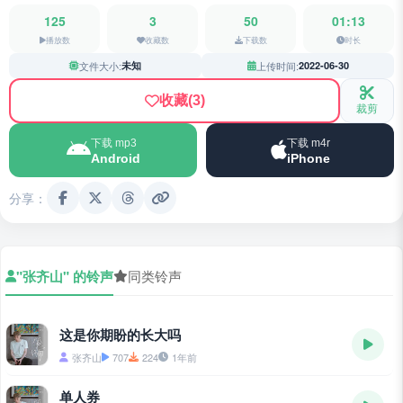
125
3
50
01:13
播放数
收藏数
下载数
时长
文件大小:
未知
上传时间:
2022-06-30
收藏
(3)
裁剪
下载 mp3
下载 m4r
Android
iPhone
分享：
"张齐山" 的铃声
同类铃声
这是你期盼的长大吗
张齐山
707
224
1年前
单人券