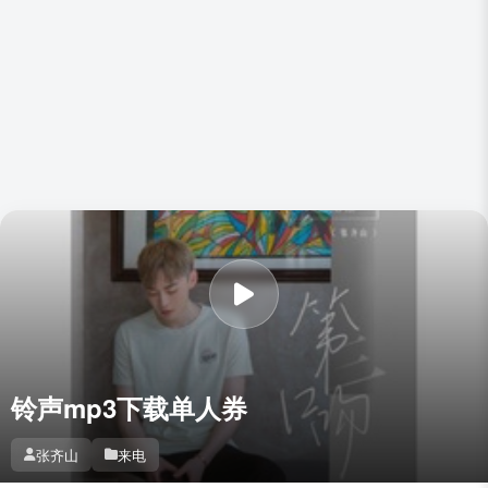
铃声mp3下载单人券
张齐山
来电